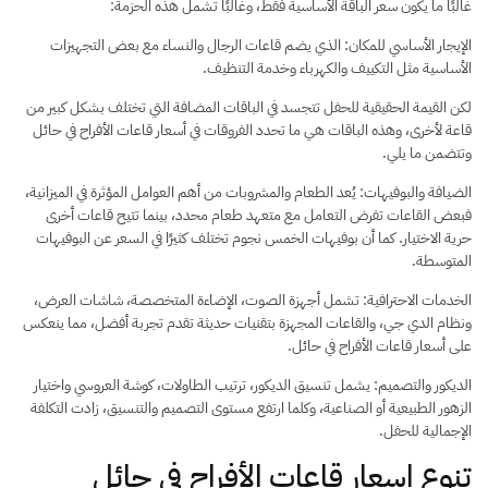
غالبًا ما يكون سعر الباقة الأساسية فقط، وغالبًا تشمل هذه الحزمة:
الإيجار الأساسي للمكان: الذي يضم قاعات الرجال والنساء مع بعض التجهيزات
الأساسية مثل التكييف والكهرباء وخدمة التنظيف.
​لكن القيمة الحقيقية للحفل تتجسد في الباقات المضافة التي تختلف بشكل كبير من
قاعة لأخرى، وهذه الباقات هي ما تحدد الفروقات في أسعار قاعات الأفراح في حائل
وتتضمن ما يلي.
الضيافة والبوفيهات: يُعد الطعام والمشروبات من أهم العوامل المؤثرة في الميزانية،
فبعض القاعات تفرض التعامل مع متعهد طعام محدد، بينما تتيح قاعات أخرى
حرية الاختيار. كما أن بوفيهات الخمس نجوم تختلف كثيرًا في السعر عن البوفيهات
المتوسطة.
​الخدمات الاحترافية: تشمل أجهزة الصوت، الإضاءة المتخصصة، شاشات العرض،
ونظام الدي جي، والقاعات المجهزة بتقنيات حديثة تقدم تجربة أفضل، مما ينعكس
على أسعار قاعات الأفراح في حائل.
الديكور والتصميم: يشمل تنسيق الديكور، ترتيب الطاولات، كوشة العروسي واختيار
الزهور الطبيعية أو الصناعية، وكلما ارتفع مستوى التصميم والتنسيق، زادت التكلفة
الإجمالية للحفل.​
تنوع اسعار قاعات الأفراح في حائل