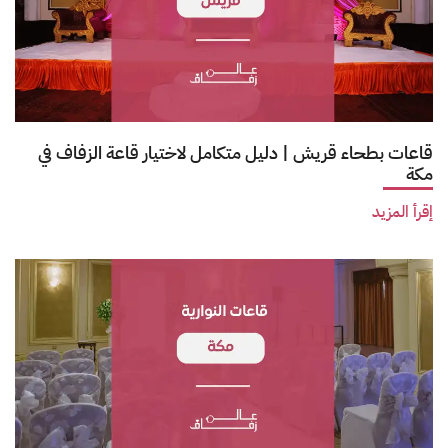
قاعات بطحاء قريش | دليل متكامل لاختيار قاعة الزفاف في
مكة
إقرأ المزيد