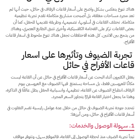
هناك تنوع ينعكس بشكل واضح على أسعار قاعات الزفاف في حائل، حيث أنها لم
تعد مجرد مساحات مغلقة، بل أصبحت مشاريع متكاملة تقدم تجربة تنظيمية
متكاملة. تختلف القاعات في أسلوبها، تصميمها، وطريقة تقديمها للحفل، كما أن
بعض القاعات تركز على الفخامة الكلاسيكية، وأخرى تتبنى الطابع العصري، وهناك
من يدمج بين الاثنين. كل هذه الاختلافات تجعل هناك تنوع ملحوظ في اسعار قاعات
الأفراح.
تجربة الضيوف وتأثيرها على اسعار
قاعات الأفراح في حائل
يغفل الكثيرون أثناء البحث عن أسعار قاعات الأفراح في حائل عن أن القاعة ليست
مكانًا للعروسين فقط، بل مساحة يستمتع فيها الضيوف مع العروسين بيوم
الزفاف.انطباع الضيوف عن القاعة، تنظيمها، وانسيابية الحفل يظل عالقًا في الذاكرة،
وهذا ما يجعل اختيار القاعة قرارًا يتجاوز السعر المجرد.
تتحدد جودة تجربة الضيوف في حائل من خلال عدة عوامل رئيسية تفسر التفاوت في
أسعار قاعات الأفراح في حائل، ومن أبرزها:
1. سهولة الوصول والخدمات:
تبدأ تجربة الضيف منذ لحظة الوصول إلى القاعة، فالموقع سهل، وتتوفر مواقف