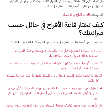
ولهذا، قد تكون القاعة الأعلى سعرًا هي الخيار الأفضل والأكثر جدوى على المدى
الطويل، رغم تفاوت أسعار قاعات الأفراح في حائل.
قد يهمك:
قاعات افراح في الاحساء
كيف تختار قاعة الأفراح في حائل حسب
ميزانيتك؟
عند البحث عن أسعار قاعات الأفراح في حائل، من المهم اتباع الخطوات التالية:
​تحديد الميزانية القصوى: قبل البدء بالبحث، ضع سقفًا واضحًا للميزانية
المخصصة للقاعة والخدمات المرفقة بها.
​تحديد الأولويات بوضوح: قرر ما هو العنصر الأهم بالنسبة لك: سعة القاعة،
جودة الطعام، أو فخامة الديكور.
​مقارنة القيمة مقابل السعر: لا تقارن بين الأسعار فقط، بل قارن بين ما تتضمنه
كل باقة.
​السؤال عن العروض والخصومات: استفسر عن عروض الحجز المبكر أو عروض
الحجز في أيام منتصف الأسبوع ، حيث تكون أسعار قاعات الأفراح في حائل أكثر
مرونة.
​التأكد من عدم وجود تكاليف مخفية: استعلم عن رسوم الخدمة، رسوم الدخول