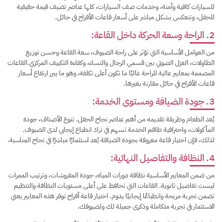
للسيارات كافية وآمنة، وخدمات صف السيارات، كلها عناصر تضيف قيمة حقيقية
للحفل، وتنعكس بشكل مباشر على أسعار قاعات الأفراح في حائل.
2. الراحة وسعة الحركة داخل القاعة:
من العوامل الأساسية التي تؤثر على راحة الضيوف، سعة القاعة وحسن توزيع
الطاولات، العزل الصوتي بين قسمي الرجال والنساء، وكفاءة التكييف المركزي.القاعات
المصممة بمعايير عالية للراحة غالبًا ما تكون أعلى تكلفة، وهو ما يبرر ارتفاع أسعار
قاعات الأفراح في حائل مقارنة بغيرها.
3. جودة الضيافة ومستوى الخدمة:
يُعد الطعام وطريقة تقديمه من أهم عناصر نجاح الحفل. تنوع الأصناف، جودة
المأكولات، واحترافية طاقم الخدمة تسهم في ترك انطباع إيجابي لدى الضيوف.
لذلك، فإن اختيار قاعة معروفة بجودة الضيافة يُعد استثمارًا مباشرًا في نجاح المناسبة.
4. النظافة والتفاصيل النهائية:
من ضمن المعايير الأساسية نظافة دورات المياه، جودة المفروشات، وترتيب الممرات
ليست تفاصيل ثانوية. القاعات التي تحافظ على أعلى مستويات النظافة والتنظيم
تضمن تجربة مريحة وانطباعًا إيجابيًا يدوم. اختيار قاعة أفراح توفر هذه المعايير يعني
الاستثمار في تجربة متكاملة وذكرى جميلة لك ولضيوفك.