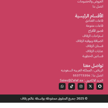
العروض والخصومات
اتصل بنا
الأقسام الرئيسية
قاعات الفنادق
قاعات متنوعة
قصور الأفراح
استراحات الزفاف
الضيافة وبوفيه الزفاف
فستان الزفاف
عبايات الزفاف
فساتين الخطوبة
تواصل معنا
الرياض ، المملكه العربيه السعوديه
اتصل بنا : 553773356
البريد الالكتروني : Sales@Zafaf.sa
© 2025 جميع الحقوق محفوظة بواسطة
عالم زفاف