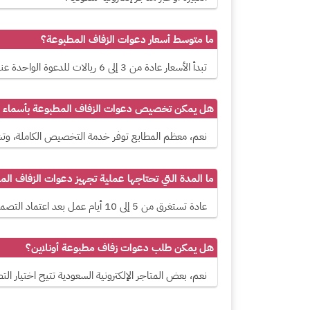
ما متوسط أسعار دعوات الزفاف المطبوعة؟
تبدأ الأسعار عادة من 3 إلى 6 ريالات للدعوة الواحدة عند الكميات الكبيرة، وقد تصل إلى 10 أو 15 ريال للدعوة عند اختيار تصاميم فاخرة أو خامات خاصة مثل الكرتون الفاخر أو الطباعة البارزة.
هل يمكن تخصيص دعوات الزفاف المطبوعة بأسماء ال
نعم، معظم المطابع توفر خدمة التخصيص الكاملة، وتشم
ما المدة التي تحتاجها عملية تجهيز دعوات الزفاف ال
عادة تستغرق من 5 إلى 10 أيام عمل بعد اعتماد التصميم النهائي، لكن في المواسم المزدحمة مثل الصيف قد تحتاج مدة أطول، لذا يُنصح بالحجز مبكراً.
هل يمكن طلب دعوات زفاف مطبوعة أونلاين؟
نعم، بعض المتاجر الإلكترونية السعودية تتيح اختيار ا