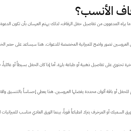
زفاف الأنسب؟
ما يراه المدعوون من تفاصيل حفل الزفاف، لذلك يهتم العرسان بأن تكون الدعو
دى العروسين تصور واضح للميزانية المخصصة للدعوات. هذا سيساعد على حصر الخيا
ة تحتوي على تفاصيل ذهبية أو طباعة بارزة. أما إذا كان الحفل بسيطاً أو عائلياً،
 للحفل أو باقة ألوان محددة يفضلها العروسين. هذا يعطي إحساساً بالتنسيق والان
 السميك أو المزخرف يترك انطباعاً قوياً، بينما الورق العادي مناسب للميزانيات ا