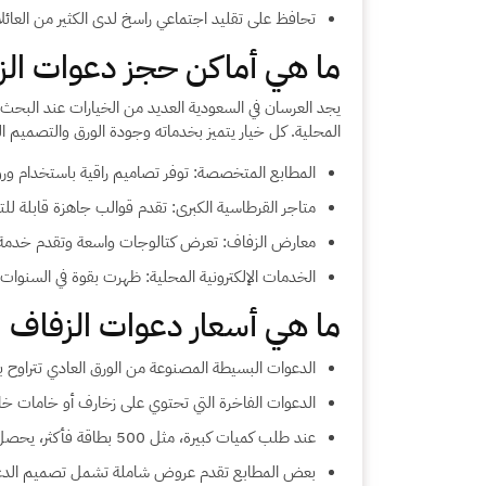
تحافظ على تقليد اجتماعي راسخ لدى الكثير من العائل
ما هي أماكن حجز دعوات الز
يجد العرسان في السعودية العديد من الخيارات عند البحث
المحلية. كل خيار يتميز بخدماته وجودة الورق والتصميم ال
المطابع المتخصصة: توفر تصاميم راقية باستخدام 
متاجر القرطاسية الكبرى: تقدم قوالب جاهزة قابلة للت
معارض الزفاف: تعرض كتالوجات واسعة وتقدم خد
الخدمات الإلكترونية المحلية: ظهرت بقوة في السنوات
ما هي أسعار دعوات الزفاف 
الدعوات البسيطة المصنوعة من الورق العادي تتراوح بين 3 و5 ريال للبط
الدعوات الفاخرة التي تحتوي على زخارف أو خامات خاصة مثل الور
عند طلب كميات كبيرة، مثل 500 بطاقة فأكثر، يحصل العرسان عادة على خصومات قد تصل إلى 20% أو أكثر.
بعض المطابع تقدم عروض شاملة تشمل تصميم الدعوة 