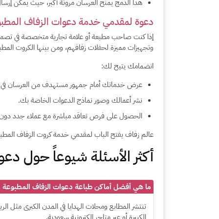
هذا الدمج يمنح العرسان مرونة أكبر، حيث يمكن إرسال ا
دعوة لمقدمي خدمة دعوات الزفاف المطبوع
إذا كنت صاحب مطبعة أو علامة تجارية متخصصة في تصمي
وتجهيزات مميزة لحفلات زفافهم، ومن بينها الكروت المطبو
انضمامك يتيح لك:
عرض خدماتك أمام جمهور مستهدف من العرسان في ا
نشر أعمالك وصور نماذج الدعوات الخاصة بك.
الحصول على فرص تعاقد مباشرة مع عملاء جدد دون أي 
عالم زفاف يفتح الباب لمقدمي خدمة كروت الزفاف المطبوع
أكثر الأسئلة شيوعاً حول دع
ما هي أفضل أماكن طباعة دعوات الزفاف المطبوعة ف
تنتشر المطابع ومحلات الهدايا في المدن الكبرى مثل ا
الكبيرة أو عبر متاجر إلكترونية سعودية.