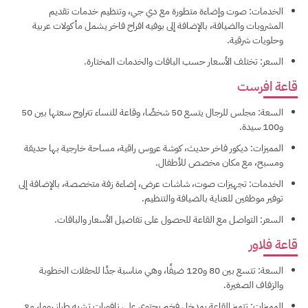
الخدمات: صوت وإضاءة متطورة مع دي جي، وتنظيم خدمات تقديم
المشروبات والضيافة، بالإضافة إلى بوفيه افراح فاخر يشمل مأكولات عربية
وحلويات شرقية.
السعر: تختلف الأسعار حسب الباقات والخدمات المختارة.
قاعة افرست
السعة: مجلس للرجال يتسع 50 شخصًا، وقاعة للنساء تتراوح سعتها بين 50
و100 سيدة.
المميزات: ديكور فاخر حديث، كوشة عروس راقية، مساحة خارجية بها حديقة
ومسبح، مع مكان مخصص للأطفال.
الخدمات: تجهيزات صوت، شاشات عرض، إضاءة زفة متخصصة، بالإضافة إلى
توفير موظفين للعناية بالضيافة والتنظيم.
السعر: التواصل مع القاعة للحصول على تفاصيل الأسعار والباقات.
قاعة فلاور
السعة: تتسع بين 80 و120 ضيفًا، وهي مناسبة جدًا للحفلات الخطوبة
والزفاف الصغيرة.
المميزات: تتميز القاعة بمدخل فخم يحتوي على نافورات تشبه طراز روما، مع