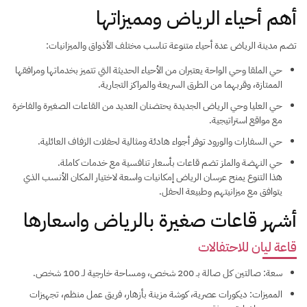
أهم أحياء الرياض ومميزاتها
تضم مدينة الرياض عدة أحياء متنوعة تناسب مختلف الأذواق والميزانيات:
حي الملقا وحي الواحة يعتبران من الأحياء الحديثة التي تتميز بخدماتها ومرافقها
الممتازة، وقربهما من الطرق السريعة والمراكز التجارية.
حي العليا وحي الرياض الجديدة يحتضنان العديد من القاعات الصغيرة والفاخرة
مع مواقع استراتيجية.
حي السفارات والورود توفر أجواء هادئة ومثالية لحفلات الزفاف العائلية.
حي النهضة والملز تضم قاعات بأسعار تنافسية مع خدمات كاملة.
هذا التنوع يمنح عرسان الرياض إمكانيات واسعة لاختيار المكان الأنسب الذي
يتوافق مع ميزانيتهم وطبيعة الحفل.
أشهر قاعات صغيرة بالرياض واسعارها
قاعة ليان للاحتفالات
سعة: صالتين كل صالة بـ 200 شخص، ومساحة خارجية لـ 100 شخص.
المميزات: ديكورات عصرية، كوشة مزينة بأزهار، فريق عمل منظم، تجهيزات