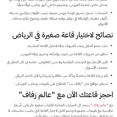
مدخل خاص لخدمة العروس، وتصميم داخلي أنيق يعكس ذوقًا مترفًا.
الخدمات: تشمل تنسيق كوشة عروس مميزة، ترتيب طاولات وكراسي منسقة
بألوان ذهبية، بالإضافة إلى توفير بوفيه ضيافة خفيف ومتنوع يلائم مختلف
الأذواق.
نصائح لاختيار قاعة صغيرة في الرياض
حدد حجم الحفل وعدد الضيوف بدقة لاختيار القاعة المناسبة.
تحقق من تجهيزات القاعة من صوت وإضاءة، وتجهيز غرفة العروس.
قارن الأسعار مع الخدمات المقدمة ولا تنس التفاوض، خاصة إن كان الحفل في
منتصف الأسبوع.
قم بزيارة القاعة شخصيًا وتأكّد من نظافتها وترتيباتها قبل الحجز النهائي.
استغل مواقع مثل “زفاف.نت” للاطلاع على تقييمات وتجارب العرسان.
احجز قاعتك الآن مع “عالم زفاف”
مع “
عالم زفاف
” ستجد كل الخيارات المتاحة لقاعات صغيرة بالرياض بأسعار
تنافسية مع تقييمات مضمونة ودعم كامل لاختيار القاعة التي تناسب مناسبتك. لا
تضيع الوقت وابدأ رحلة التخطيط لحفلك معنا بسهولة وأمان.