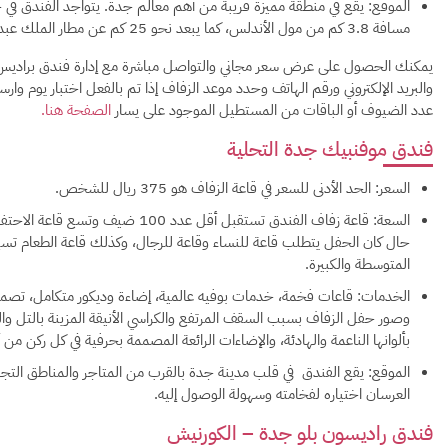
الموقع: يقع في منطقة مميزة قريبة من أهم معالم جدة. يتواجد الفندق في 
مسافة 3.8 كم من مول الأندلس، كما يبعد نحو 25 كم عن مطار الملك عبد العزيز الدولي.
يمكنك الحصول على عرض سعر مجاني والتواصل مباشرة مع إدارة فندق براديس
والبريد الإلكتروني ورقم الهاتف وحدد موعد الزفاف إذا تم بالفعل اختبار يوم و
عدد الضيوف أو الباقات من المستطيل الموجود على يسار
الصفحة هنا.
فندق موفنبيك جدة التحلية
السعر: الحد الأدنى للسعر في قاعة الزفاف هو 375 ريال للشخص.
المتوسطة والكبيرة.
الخدمات: قاعات فخمة، خدمات بوفيه عالمية، إضاءة وديكور متكامل، تصم
وصور حفل الزفاف بسبب السقف المرتفع والكراسي الأنيقة المزينة بالتل والث
بألوانها الناعمة والهادئة، والإضاءات الرائعة المصممة بحرفية في كل ركن من أر
الموقع: يقع الفندق في قلب مدينة جدة بالقرب من المتاجر والمناطق التجا
العرسان اختياره لفخامته وسهولة الوصول إليه.
فندق راديسون بلو جدة
– الكورنيش