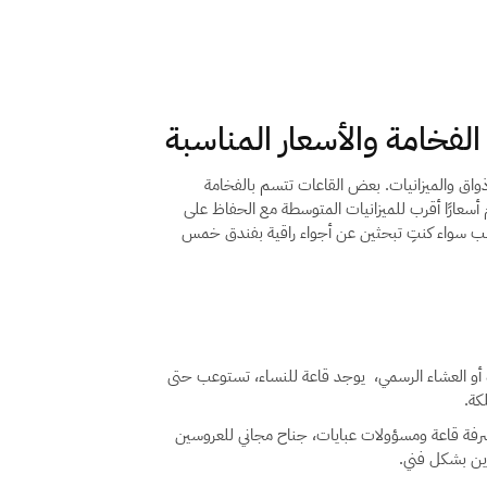
لفخامة والأسعار المناسبة
واق والميزانيات. بعض القاعات تتسم بالفخامة
 أسعارًا أقرب للميزانيات المتوسطة مع الحفاظ على
نسب سواء كنتِ تبحثين عن أجواء راقية بفندق خمس
ة للحفلات الصغيرة أو العشاء الرسمي، يوجد قاعة للنساء، تستوعب حتى
رفة قاعة ومسؤولات عبايات، جناح مجاني للعروسين
زين بشكل فني.