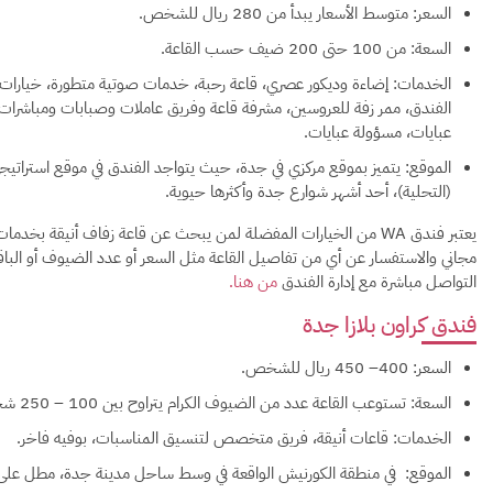
السعر: متوسط الأسعار يبدأ من 280 ريال للشخص.
السعة: من 100 حتى 200 ضيف حسب القاعة.
الخدمات: إضاءة وديكور عصري، قاعة رحبة، خدمات صوتية متطورة، خيارات 
الفندق، ممر زفة للعروسين، مشرفة قاعة وفريق عاملات وصبابات ومباشرات 
عبايات، مسؤولة عبايات.
الموقع: يتميز بموقع مركزي في جدة، حيث يتواجد الفندق في موقع استراتيجي
(التحلية)، أحد أشهر شوارع جدة وأكثرها حيوية.
يعتبر فندق WA من الخيارات المفضلة لمن يبحث عن قاعة زفاف أنيقة
مجاني والاستفسار عن أي من تفاصيل القاعة مثل السعر أو عدد الضيوف أو الب
التواصل مباشرة مع إدارة الفندق
من هنا.
فندق كراون بلازا جدة
السعر: 400– 450 ريال للشخص.
السعة: تستوعب القاعة عدد من الضيوف الكرام يتراوح بين 100 – 250 شخص.
الخدمات: قاعات أنيقة، فريق متخصص لتنسيق المناسبات، بوفيه فاخر.
الموقع: في منطقة الكورنيش الواقعة في وسط ساحل مدينة جدة، مطل على ا