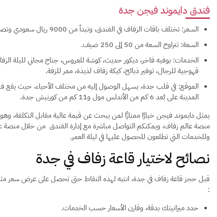
فندق دايموند فيجن جدة
السعر: تختلف باقات الزفاف في الفندق، وتبدأ من 9000 ريال سعودي وتصل إلى 17000 ريال سعودي.
السعة: تتراوح السعة من 50 إلى 250 ضيف.
الخدمات: بوفيه فاخر، ديكور حديث، كوشة للعروس، جناح مجاني لليلة الز
قهوجية للرجال، توفير ذبائح، كيكة زفاف لذيذة، ممر للزفة.
الموقع: في قلب جدة، يسهل الوصول إليه من مختلف الأحياء، حيث يقع فن
المدينة على بُعد 6 كم من الأندلس مول و11 كم من كورنيش جدة.
يمثل دايموند فيجن خيارًا ممتازًا لمن يبحث عن قيمة عالية مقابل التكلفة، وهو
منصة عالم زفاف، ويمكنكم التواصل مباشرة مع إدارة الفندق من خلال منصة عال
وللخدمات التي تطلعون للحصول عليها في ليلة العمر.
نصائح لاختيار قاعة زفاف في جدة
قبل حجز قاعة زفاف في جدة، انتبه لهذه النقاط حتى تحصل على عرض سعر مثالي 
:
حدد ميزانيتك بدقة، وقارن الأسعار حسب الخدمات.