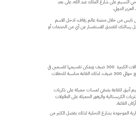
حي النسيم على شارع الملك عبد الله، على بعد
 نايس من خلال منصة عالم زفاف، ادخل الاسم
ارسل رسالتك للفندق للاستفسار عن أي من الخدمات أو
السعة: قاعة زفاف الفندق تستقبل أقل عدد 100 ضيف وتسع قاعة الاحتفالات الكبيرة 300 ضيف ويمكن تقسيمها لقسمين في
حال كان الحفل يتطلب قاعة للنساء وقاعة للرجال، وكذلك قاعة الطعام تسع حوالي 300 ضيف، لذلك القاعة مناسبة للحفلات
يم أنيق للقاعة يضفي لمسات جميلة على ذكريات
ريات الكريستالية والزهور الجميلة على الطاولات
كان القاعة.
رية الموجودة بشارع التحلية لذلك يفضل الكثير من