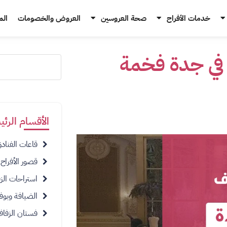
خدمات الأفراح
صحة العروسين
العروض والخصومات
الم
اف في جدة فخمة
الأقسام الرئي
قاعات الفناد
قصور الأفراح
استراحات الز
الضيافة وبوف
فستان الزفا