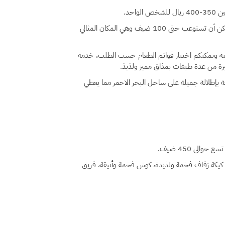
احد.
السعة: قاعة الحفلات بمساحة 230 متر مربع، وهي قاعة بغاية الجمال ويمكن أن تستوعب حتى 100 ضيف وهي المكان المثالي
مية ويمكنكم اختيار قوائم الطعام حسب الطلب، خدمة
ة من عدة طبقات بمذاق مميز ولذيذ.
 بإطلالة جميلة على ساحل البحر الاحمر مما يعطي
الي 450 ضيف.
ندق للعروسين مع عشاء وفطور، DJ طوال الحفل، كيكة زفاف فخمة ولذيدة، كوش فخمة وأنيقة، فريق