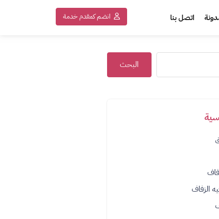
انضم كمقدم خدمة
دونة
اتصل بنا
البحث
سية
ق
فاف
يه الزفاف
ف