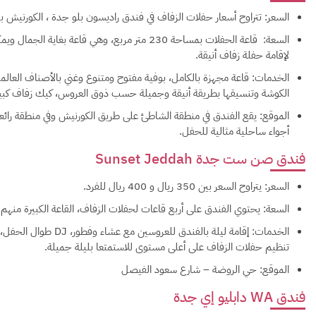
السعر: تتراوح أسعار حفلات الزفاف في فندق راديسون بلو جدة ، الكورنيش بين 350-400 ريال للشخص الو
لإقامة حفلة زفاف أنيقة.
الخدمات: قاعة مجهزة بالكامل، بوفية مفتوح ومتنوع وغني بالأصناف العال
الكوشة وتنسيقها بطريقة أنيقة وجميلة حسب ذوق العروس، كيك زفاف كبير
الموقع: يقع الفندق في منطقة الشاطئ على طريق الكورنيش وفي منطقة رائعة
أجواء ساحلية مثالية للحفل.
فندق صن ست جدة Sunset Jeddah
السعر: يتراوح السعر بين 350 ريال و 400 ريال للفرد.
السعة: يحتوي الفندق على أربع قاعات لحفلات الزفاف، القاعة الكبيرة منهم تسع حو
الخدمات: إقامة ليلة بالف
تنظيم حفلات الزفاف على أعلى مستوى للاستمتعا بليلة جميلة.
الموقع: حي الروضة – شارع سعود الفيصل
فندق WA دابليو إي جدة