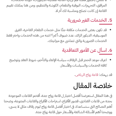
المرافق، التجهيزات، البوفية والطعام، الكوشة والتنظيم، ومن هنا يمكنك تقييم
القاعة إن كانت تصلح ومناسبة لك أم لا.
5. الخدمات الغير ضرورية
قد تكون بعض الخدمات مكلفة جدًا مثل خدمات الطعام الفاخرة، الفرق
الموسيقية، الديكور الزائد، عدد ضيوف أكبر؟ انتبه من هذه الخدمات واختر فقط
الخدمات الضرورية والتي تتماشى مع ميزانيتك.
6. اسأل عن الأمور التعاقدية
اعرف موعد الحجز قبل الزفاف، سياسة الإلغاء والتأخير، شروط العقد وتوضيح
كافة الخدمات والسياسات والأسعار.
قد يهمك:
قاعة زواج الرياض
.
خلاصة المقال
في هذا المقال استعرضنا أفضل اختيار ل قاعة زواج جدة، أفخم القاعات الموجودة
بجدة من قاعات الفنادق، قصور الأفراح، استراحات الأفراح والقاعات المتنوعة، وضحنا
أهم النصائح التي ستساعدك في اختيار أفضل قاعة زواج ليوم زفاف مثالي لا ينسى،
ووضحنا أهم الأسئلة الشائعة والأسعار حول قاعة زواج جدة.