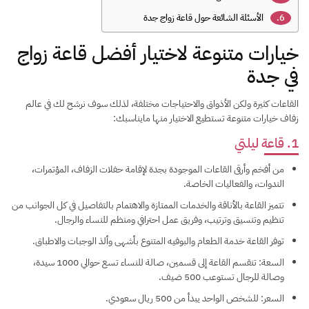
الأسئلة الشائعة حول قاعة زواج جدة
خيارات متنوعة لاختيار أفضل قاعة زواج
في جدة
القاعات كثيرة ولكن الأذواق والاحتياجات مختلفة، لذلك سوف نرشح لك في عالم
زفاف خيارات متنوعة تستطيع الاختيار منها مايناسبك:
1. قاعة ليلتي
من أفخم وأرقى القاعات الموجودة بجدة لإقامة حفلات الزفاف، المؤتمرات،
الندوات، والفعاليات الخاصة.
تتميز القاعة بالأناقة والخدمات الممتازة والاهتمام بالتفاصيل في كل الجوانب من
تنظيم وتنسيق وترتيب، وفريق عمل احترافي ومنظم للنساء والرجال.
توفر القاعة خدمة الطعام والبوفيه المتنوع بأشهى وألذ الوجبات والاطباق.
السعة: تنقسم القاعة إلى قسمين، صالة للنساء تسع حوالي 1000 سيدة،
وصالة للرجال تستوعب 500 ضيف.
السعر: للشخص الواحد يبدأ من 500 ريال سعودي.