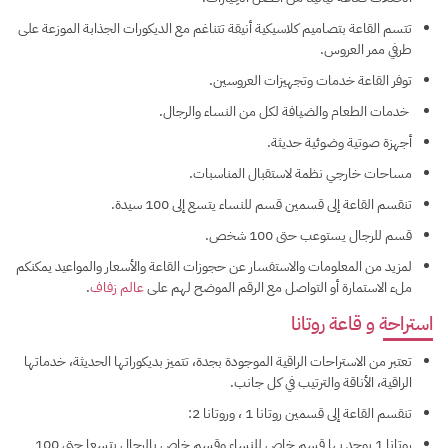
تتسم القاعة بتصاميم كلاسيكية أنيقة تتناغم مع الديكورات الجذابة الموزعة على
طرفي ممر العروس.
توفر القاعة خدمات وتجهيزات العروسين.
خدمات الطعام والضيافة لكل من النساء والرجال.
أجهزة صوتية وضوئية حديثة.
مساحات خارجي نظمة لاستقبال المناسبات.
تنقسم القاعة إلى قسمين قسم للنساء يتسع إلى 100 سيدة.
قسم للرجال يستوعب حتى 100 شخص.
لمزيد من المعلومات والاستفسار عن حجوزات القاعة والأسعار والمواعيد يمكنكم
ملء الاستمارة أو التواصل مع الرقم الموضح لهم على
عالم زفاف
.
استراحة و قاعة روتانا
تعتبر من الاستراحات الراقية الموجودة بجدة، تتميز بديكوراتها الحديثة، خدماتها
الراقية، الأناقة والترتيب في كل جانب.
تنقسم القاعة إلى قسمين روتانا 1 ، وروتانا 2:
روتانا 1 يوجد بها قسم خاص للنساء وقسم خاص بالرجال يتسعا حتى 100