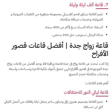
7. قاعة ألف ليلة وليلة
تتميز القاعة بديكور فخم كلاسيكي بمجموعة متطورة من التقنيات الصوتية و
الضوئية، وخدمات ضيافة متكاملة.
السعة: صالة النساء تسع لأكثر من 400 سيدة.
صالة الرجال تستوعب حتى 350 شخص.
قاعة زواج جدة | أفضل قاعات قصور
الأفراح
إذا كنت تبحث عن قاعة زواج في جدة فخمة وراقية فلا يوجد أفضل من قاعات زواج
جدة الموجودة في قصور الأفراح فهي تتمتع بأجواء ملكية فاخرة ومساحات واسعة
وخدمات متكاملة تخدم الجميع.
أهم هذه القاعات:
قاعة ليالي النور للاحتفالات
تتميز القاعة بتصميم عصري راقي وديكور ساحر يجعل ليلة زفافك من أجمل الليالي
التي لن تنساها.