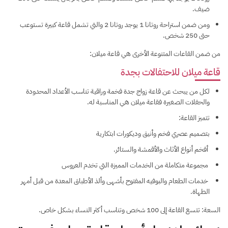
ضيف.
ومن ضمن استراحة روتانا 1 يوجد روتانا 2 والتي تشمل قاعة كبيرة تستوعب
حتى 250 شخص.
من ضمن القاعات المتنوعة الأخرى هي قاعة ميلان:
قاعة ميلان للاحتفالات بجدة
لكل من يبحث عن قاعة زواج جدة فخمة وراقية تناسب الأعداد المحدودة
والحفلات الصغيرة فقاعة ميلان هي المناسبة له.
تتميز القاعة:
بتصميم عصري فخم وأنيق وديكورات ابتكارية
أفخم أنواع الأثاث والأقمشة والستائر.
مجموعة متكاملة من الخدمات المميزة التي تخدم العروس
خدمات الطعام والبوفيه المفتوح بأشهى وألذ الأطباق المعدة من قبل أمهر
الطهاة.
السعة: تتسع القاعة إلى 100 شخص وتناسب أكثر النساء بشكل خاص.