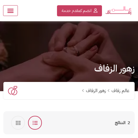
انضم كمقدم خدمة
زهور الزفاف
عالم زفاف
زهور الزفاف
2
النتائج