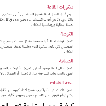
ديكورات القاعة
يقوم فريق العمل لدينا بتجهيز القاعة على أعلى مستوى، 
والكراسي، وتزيين أبواب الاستقبال، ووضع ورود في كل مك
لمسة جمالية ورومانسية للمكان.
الكوشة
تتميز الكوشة لدينا بأنها مصممة بشكل حديث وعصري، كما 
العروسين لكي يكون شكلها العام مناسبًا لذوق العروسين، و
المكان.
الضيافة
يتميز المكان لدينا بوجود أماكن لتجهيز المأكولات والم
العربي والمشروبات الساخنة مثل الزنجبيل أو العصائر، بالإ
سعة القاعات
تتميز القاعات لدينا بأنها كبيرة تتسع أعداد كبيرة من ال
ويتم توفير فريق عمل لتنظيم دخول وخروج الأفراد حتى 
كيفية حجز استراحة قصر الع