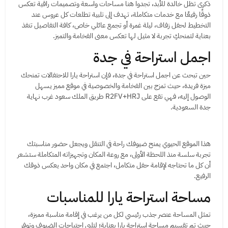
ذكرى تظل خالدة للأبد، تجدوا هنا مساحات واسعة وتصميمات راقية تعكس
ذوقًا رفيعًا مع خدمات متكاملة، تهدف إلى تلبية تطلعات كل عروس عند
التخطيط لحفل زفاف، ليلة غمرة أو تجمع عائلي خاص، كافة التفاصيل تنفذ
بعناية لتمنحكِ تجربة لا مثيل لها تعكس معنى الفخامة والتميز.
اجمل استراحة في جدة
حين تبحث عن اجمل استراحة في جدة، فإن استراحة يارا للاحتفالات تمنحك
ميزة فريدة، حيث تمزج بين الفخامة والخصوصية في موقع مميز يسهل
الوصول إليه، فهي تقع على R2FV+HRJ طريق الملك سعود غرب نهاية
جدة السعودية.
هذا الموقع الحيوي يمنح ضيوفك راحة في التنقل ويجعل حضور مناسبتك
تجربة سلسة منذ اللحظة الأولى، مع روعة المكان وتجهيزاته المتكاملة ستشعر
أن كل ما تحتاجه لإقامة حفل متكامل، اجتمع في مكان واحد يعكس ذوقك
الرفيع.
مساحة استراحة يارا للمناسبات
تمثل المساحة عنصر جذب رئيسي لكل من يرغب في إقامة مناسبة مميزة،
حيث تم تقسيم مساحة استراحة يارا بعناية؛ لتلبي احتياجات الضيوف وتوفر