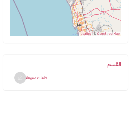
Leaflet
| ©
OpenStreetMap
القسم
قاعات متنوعة