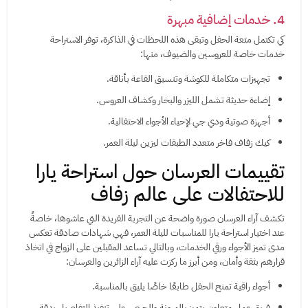
4. خدمات إضافية مبهرة
كي تكتمل متعة الحفل وتبقى هذه اللحظات في الذاكرة، توفر الاستراحة
خدمات خاصة للعروسين والضيوف، منها:
تجهيزات متكاملة للكوشة وتنسيق القاعة بأناقة.
إضاءة حديثة تشمل الليزر والبخار وكشاف العروس.
أجهزة صوتية ودي جي لإحياء الأجواء الاحتفالية.
كيك زفاف فاخر متعدد الطبقات ليزين ليلة العمر.
تقييمات العرسان حول استراحة يارا
للاحتفالات على عالم زفاف
تكشف آراء العرسان صورة واضحة عن التجربة الفريدة التي عاشوها، خاصةً
عند اختيار استراحة يارا للمناسبات لليلة العمر، فهي شهادات صادقة تعكس
مدى تميز الأجواء ورقي الخدمات، وبالتالي تساعد المقبلين على الزواج في اتخاذ
قرارهم بثقة وأمان، ومن أبرز ما ركزت عليه آراء الزائرين والعرسان:
أجواء راقية تمنح الحفل طابعًا خاصًا يليق بالمناسبة.
فريق عمل متعاون يتميز بالمرونة والحرص على تنفيذ التفاصيل بدقة.