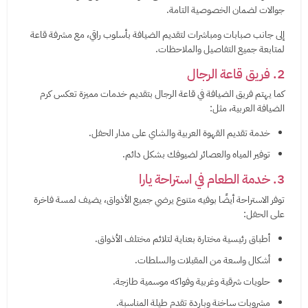
جوالات لضمان الخصوصية التامة.
إلى جانب صبابات ومباشرات لتقديم الضيافة بأسلوب راقي، مع مشرفة قاعة
لمتابعة جميع التفاصيل والملاحظات.
2. فريق قاعة الرجال
كما يهتم فريق الضيافة في قاعة الرجال بتقديم خدمات مميزة تعكس كرم
الضيافة العربية، مثل:
خدمة تقديم القهوة العربية والشاي على مدار الحفل.
توفير المياه والعصائر لضيوفك بشكل دائم.
3. خدمة الطعام في استراحة يارا
توفر الاستراحة أيضًا بوفيه متنوع يرضي جميع الأذواق، يضيف لمسة فاخرة
على الحفل:
أطباق رئيسية مختارة بعناية لتلائم مختلف الأذواق.
أشكال واسعة من المقبلات والسلطات.
حلويات شرقية وغربية وفواكه موسمية طازجة.
مشروبات ساخنة وباردة تقدم طيلة المناسبة.