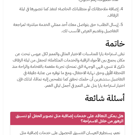
إضافة ملاحظاتك أو متطلباتك الخاصة؛ لتنفذ كما تتصورها في ليلة
الزفاف.
إرسال الطلب؛ حتى يتواصل معك أحد ممثلي الخدمة مباشرة؛ لمراجعة
التفاصيل وتقديم العرض الأنسب لك.
خاتمة
تبقى استراحة يارا للمناسبات الاختيار المثالي والمميز لكل عروس تبحث عن
مكان يجمع بين الأجواء الراقية والخدمات المتكاملة؛ لتجعل من ليلة الزفاف
ذكرى لا تنسى، فهي الوجهة التي تمنحكِ تجربة مفعمة بالفخامة والراحة منذ
اللحظة الأولى وحتى نهاية الاحتفال، ومع ما توفره من عناية دقيقة في
التفاصيل ستشعرين أن حلمك تحقق كما تطمحين إليه تمامًا، لذلك فإن
اختيار استراحة يارا يدل على التميز في أجمل ليالي العمر.
أسئلة شائعة
هل يمكن التعاقد على خدمات إضافية مثل تصوير الحفل أو تنسيق
الزهور من خلال الاستراحة؟
نعم، يستطيع العرسان التنسيق للحصول على خدمات إضافية مثل