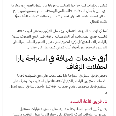
تعكس ديكورات استراحة يارا للمناسبات مزيجًا من الذوق العصري والفخامة
التي تليق بأجمل اللحظات، فالمجالس الواسعة، تتسم بتنسيق أنيق يمنح
المكان لمسة راقية، والجدران تحمل تفاصيل جمالية تضيف طابعًا مميزًا
يلفت الأنظار.
كما أن الإضاءة الموزعة باهتمام، تبرز جمال الديكور وتضفي أجواء دافئة
تناسب جميع المناسبات، أما المفروشات الراقية، فهي تمنح الضيوف شعورًا
بالراحة والفخامة في كل ركن؛ لتصبح استراحة يارا الاختيار المناسب والمثالي
للعرسان الباحثين عن أجواء أنيقة تضفي قيمة على كل احتفال.
أرقى خدمات ضيافة في استراحة يارا
لحفلات الزفاف
يحرص فريق العمل في استراحة يارا للمناسبات على منح ضيوفك تجربة
متكاملة تجمع بين الراحة والكرم في كافة تفاصيل الحفل، حيث يشرف على
التنظيم فريق متخصص يقدم خدمات راقية تليق بأجمل ليلة في العمر، تتمثل
في:
1. فريق قاعة النساء
يعمل فريق قسم النساء بكفاءة عالية، مثل مسؤولة عبايات تستقبل
المدعوات، عاملات نظافة للحفاظ على أجواء القاعة طوال الوقت، مفتشة