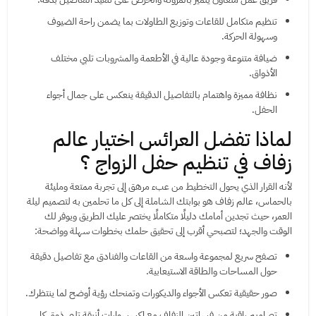
تنظيم متكامل للقاعات وتوزيع الطاولات بما يضمن راحة الضيوف
وسهولة الحركة.
ضيافة متنوعة وجودة عالية في الأطعمة والمشروبات تلبي مختلف
الأذواق.
نظافة مميزة واهتمام بالتفاصيل الدقيقة ينعكس على جمال أجواء
الحفل.
لماذا تفضل العرائس اختيار عالم
زفاف في تنظيم حفل الزواج ؟
لأنه القرار الذي يحول التخطيط من عبء مرهق إلى تجربة ممتعة ومليئة
بالحماس، عالم زفاف هو بوابتك الشاملة إلى كل ما تحلمين به لتصميم ليلة
العمر، حيث تجدين أمامك دليلًا متكاملًا يختصر عليك الطريق ويوفر لك
الوقت والجهد؛ لتصبحي أقرب إلى تحقيق حلمك بخطوات سهلة وواضحة:
تصفح سريع لمجموعة واسعة من القاعات والفنادق مع تفاصيل دقيقة
حول المساحات والطاقة الاستيعابية.
صور حقيقية تعكس الأجواء والديكورات وتمنحك رؤية أوضح لما ينتظرك.
تصاميم راقية من فساتين الزفاف مع إكسسوارات أنيقة تلبي ذوق كل