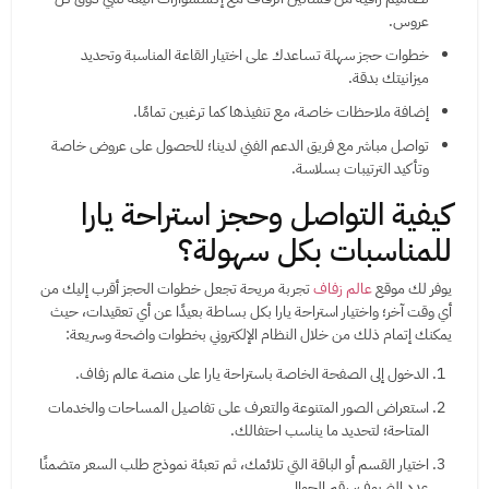
عروس.
خطوات حجز سهلة تساعدك على اختيار القاعة المناسبة وتحديد
ميزانيتك بدقة.
إضافة ملاحظات خاصة، مع تنفيذها كما ترغبين تمامًا.
تواصل مباشر مع فريق الدعم الفني لدينا؛ للحصول على عروض خاصة
وتأكيد الترتيبات بسلاسة.
كيفية التواصل وحجز استراحة يارا
للمناسبات بكل سهولة؟
يوفر لك موقع
عالم زفاف
تجربة مريحة تجعل خطوات الحجز أقرب إليك من
أي وقت آخر؛ واختيار استراحة يارا بكل بساطة بعيدًا عن أي تعقيدات، حيث
يمكنك إتمام ذلك من خلال النظام الإلكتروني بخطوات واضحة وسريعة:
الدخول إلى الصفحة الخاصة باستراحة يارا على منصة عالم زفاف.
استعراض الصور المتنوعة والتعرف على تفاصيل المساحات والخدمات
المتاحة؛ لتحديد ما يناسب احتفالك.
اختيار القسم أو الباقة التي تلائمك، ثم تعبئة نموذج طلب السعر متضمنًا
عدد الضيوف، رقم الجوال.