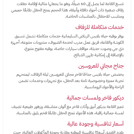
تتسع القاعة لما يصل إلى 60 ضيفًا، وهو ما يجعلها مثالية لإقامة حفلات
زفاف صغيرة ذات أجواء دافئة وأنيقة، هذا الحجم يمنح الحفل طابعًا حميمي
ومناسب للاحتفال بالمناسبات الخاصة.
خدمات متكاملة للزفاف
يوفر بوفيه حياة بلايس الرياض السليمانية خدمات متكاملة تشمل تنسيق
الكوشة والقاعة، فريق عمل مدرب لخدمة الضيوف، مشروبات متنوعة، أجهزة
دي جي وصوت حديثة، مواقف سيارات خاصة، بوفيه مفتوح متنوع،
بالإضافة إلى إمكانية طهي الذبائح.
جناح مجاني للعروسين
يخصص حياة بلايس جناحًا فاخر مجاني للعروسين ليلة الزفاف، ليمنحهم
تجربة مميزة وخصوصية تامة بعد الحفل، مع تجهيزات وخدمات تضمن
الراحة والأجواء الرومانسية.
ديكور فاخر ولمسات جمالية
تتميز القاعة بديكور أنيق وأثاث فاخر مع ألوان متناسقة، وزهور طبيعية تضيف
لمسة جمالية راقية، هذه الأجواء تمنح الحفل طابعًا فخم يليق بالمناسبة.
أسعار تنافسية وجودة عالية
يقدم الفندق أسعارًا تنافسية للبوفيه مقارنة بجودة المأكولات العالية، حيث