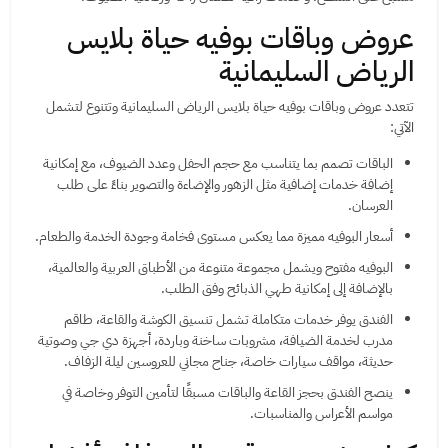
عروض وباقات بوفيه حياة بلايس
الرياض السليمانية
تتعدد عروض وباقات بوفيه حياة بلايس الرياض السليمانية وتتنوع لتشمل
الآتي:
الباقات تصمم بما يتناسب مع حجم الحفل وعدد الضيوف، مع إمكانية
إضافة خدمات إضافية مثل الزهور والإضاءة والتصوير بناءً على طلب
العرسان.
أسعار البوفيه مميزة مما يعكس مستوى فخامة وجودة الخدمة والطعام.
البوفيه مفتوح ويشمل مجموعة متنوعة من الأطباق العربية والعالمية،
بالإضافة إلى إمكانية طهي الذبائح وفق الطلب.
الفندق يوفر خدمات متكاملة تشمل تنسيق الكوشة والقاعة، طاقم
مدرب لخدمة الضيافة، مشروبات ساخنة وباردة، أجهزة دي جي وصوتية
حديثة، مواقف سيارات خاصة، جناح مجاني للعروسين ليلة الزفاف.
ينصح الفندق بحجز القاعة والباقات مسبقًا لتأمين التوفر وخاصة في
مواسم الأعراس والمناسبات.