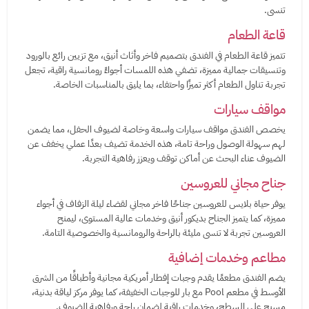
تنسى.
قاعة الطعام
تتميز قاعة الطعام في الفندق بتصميم فاخر وأثاث أنيق، مع تزيين رائع بالورود
وتنسيقات جمالية مميزة، تضفي هذه اللمسات أجواءً رومانسية راقية، تجعل
تجربة تناول الطعام أكثر تميزًا واحتفاء، بما يليق بالمناسبات الخاصة.
مواقف سيارات
يخصص الفندق مواقف سيارات واسعة وخاصة لضيوف الحفل، مما يضمن
لهم سهولة الوصول وراحة تامة، هذه الخدمة تضيف بعدًا عملي يخفف عن
الضيوف عناء البحث عن أماكن توقف ويعزز رفاهية التجربة.
جناح مجاني للعروسين
يوفر حياة بلايس للعروسين جناحًا فاخر مجاني لقضاء ليلة الزفاف في أجواء
مميزة، كما يتميز الجناح بديكور أنيق وخدمات عالية المستوى، ليمنح
العروسين تجربة لا تنسى مليئة بالراحة والرومانسية والخصوصية التامة.
مطاعم وخدمات إضافية
يضم الفندق مطعمًا يقدم وجبات إفطار أمريكية مجانية وأطباقًا من الشرق
الأوسط في مطعم Pool مع بار للوجبات الخفيفة، كما يوفر مركز لياقة بدنية،
مسبح على السطح، وخدمات راقية لضمان راحة ورفاهية الضيوف.