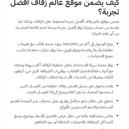
كيف يضمن موقع عالم زفاف أفضل
تجربة؟
يضمن موقع عالم زفاف أفضل تجربة لتخطيط حفل الزفاف، وذلك لما
يقدمه من خدمات ومزايا توفر أفضل تجربة مريحة لحجز القاعة المناسبة،
من أبرز هذه المزايا:
يتيح الوصول إلى أكثر من 360,000 مزود خدمة زفاف، مع تقييمات
حقيقية وأسعار واضحة وتوفر فوري، مما يوفر خيارات متعددة تناسب
جميع الاحتياجات.
يوفر منصة سهلة الاستخدام تجعل تخطيط الزفاف أكثر سهولة ومتعة،
مع أدوات فعالة لاختيار القاعات، بوفيهات الضيافة، الدي جي، الزهور،
الكيك، وغيرها من الخدمات الأساسية لحفلات الزفاف.
يقدم محتوى غني يشمل قصص زفاف حقيقية من العرسان الذين
استخدموا المنصة، ما يعزز الثقة ويمنح إلهامًا للعرسان الجدد.
يحتوي على نظام دعم متكامل وفريق عمل محترف، يدير المنصة لتقديم
المساعدة والدعم المستمرين للأزواج.
يعكس مصداقية عالية من خلال عرض تفاصيل الأسعار بوضوح، ومنع
المشاكل المتعلقة بالاختيارات الخاطئة أو سوء التفاهم.