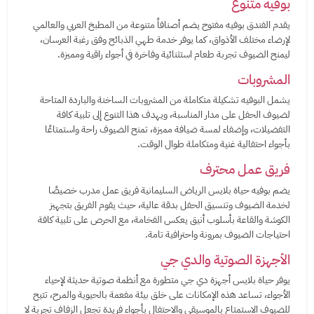
بوفيه متنوع
يقدم الفندق بوفيه مفتوح يضم أصنافاً متنوعة من المطبخ العربي والعالمي
لإرضاء مختلف الأذواق، كما يوفر خدمة طهي الذبائح وفق رغبة العرسان،
ليمنح الضيوف تجربة طعام استثنائية وفاخرة في أجواء راقية ومميزة.
المشروبات
يشمل البوفيه تشكيلة متكاملة من المشروبات الساخنة والباردة المتاحة
لضيوف الحفل على مدار المناسبة، ويهدف هذا التنوع إلى تلبية كافة
التفضيلات، وإضفاء لمسة ضيافة مميزة، تمنح الضيوف راحة واستمتاعًا
بأجواء احتفالية غنية ومتكاملة طوال الوقت.
فريق عمل محترف
يضم بوفيه حياة بلايس الرياض السليمانية فريق عمل مدرب خصيصًا
لخدمة الضيوف وتنسيق الحفل بدقة عالية، حيث يقوم الفريق بتجهيز
الكوشة والقاعة بأسلوب أنيق يعكس الفخامة، مع الحرص على تلبية كافة
احتياجات الضيوف بمرونة واحترافية تامة.
الأجهزة الصوتية والدي جي
يوفر حياة بلايس أجهزة دي جي متطورة مع أنظمة صوتية حديثة لإحياء
الأجواء، تساعد هذه الإمكانات على خلق بيئة مفعمة بالحيوية والمرح، تتيح
للضيوف الاستمتاع بالموسيقى والاحتفال بأجواء فريدة تجعل الزفاف تجربة لا