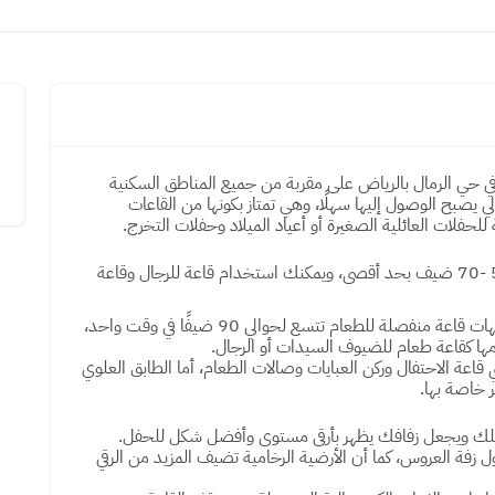
ي حي الرمال بالرياض على مقربة من جميع المناطق السكنية
ي يصبح الوصول إليها سهلًا، وهي تمتاز بكونها من القاعات
للحفلات العائلية الصغيرة أو أعياد الميلاد وحفلات التخرج.
تسع كل قاعة 50 -70 ضيف بحد أقصى، ويمكنك استخدام قاعة للرجال وقاعة
كما تمتلك الشاليهات قاعة منفصلة للطعام تتسع لحوالي 90 ضيفًا في وقت واحد،
ا كقاعة طعام للضيوف السيدات أو الرجال.
قاعة الاحتفال وركن العبايات وصالات الطعام، أما الطابق العلوي
 خاصة بها.
يّ حفلك ويجعل زفافك يظهر بأرقى مستوى وأفضل شكل للحفل.
خول زفة العروس، كما أن الأرضية الرخامية تضيف المزيد من الرقي