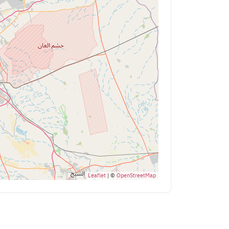
Leaflet
| ©
OpenStreetMap