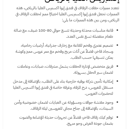
تتعدد مميزات حفلات الزفاف في فندق إيوا اكسبرس العليا بالرياض، هذه
المميزات تجعل فندق إيوا إكسبريس العليا اختيارًا مميز لحفلات الزفاف في
الرياض، ومن بين هذه المميزات ما يلي:
قاعة مناسبات محدثة وحديثة تتسع حوالي 80-100 ضيف، مع صالة
طعام منفصلة تسع نفس العدد.
تصميم عصري وفخم للقاعة مع زخارف جدرانية، أرضيات رخامية،
وسجاد فاخر، فضلاً عن أثاث مريح وفخم مع ممر عروس مميز وكوشة
يمكن تنسيقها حسب الطلب.
فريق متخصص لإدارة الحفلات يشمل مشرفات، صبابات، وعاملات
لضمان سير الحفل بسهولة.
إمكانية تأمين شركة بوفيه خارجية بناء على الطلب، بالإضافة إلى مدخل
مستقل للعروس، درج للزفة، وغرفة خاصة في فندق إيوا اكسبرس العليا
لتحضيرات العروس.
وجود مفتشة جوالات ومسؤولة عن العبايات لضمان خصوصية وأمن
السيدات، بالإضافة إلى جناح مجاني للعروسين ليلة الزفاف.
توفير كيك زفاف فاخر، فضلاً عن تجهيزات حديثة للإضاءة والصوت
بضمان جودة العرض وجو مبهج.