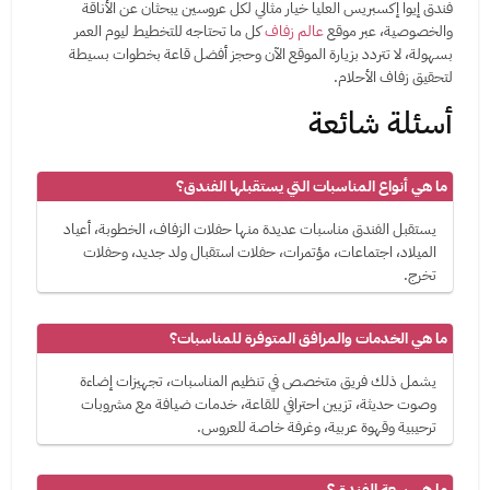
فندق إيوا إكسبريس العليا خيار مثالي لكل عروسين يبحثان عن الأناقة
والخصوصية، عبر موقع
عالم زفاف
كل ما تحتاجه للتخطيط ليوم العمر
بسهولة، لا تتردد بزيارة الموقع الآن وحجز أفضل قاعة بخطوات بسيطة
لتحقيق زفاف الأحلام.
أسئلة شائعة
ما هي أنواع المناسبات التي يستقبلها الفندق؟
يستقبل الفندق مناسبات عديدة منها حفلات الزفاف، الخطوبة، أعياد
الميلاد، اجتماعات، مؤتمرات، حفلات استقبال ولد جديد، وحفلات
تخرج.
ما هي الخدمات والمرافق المتوفرة للمناسبات؟
يشمل ذلك فريق متخصص في تنظيم المناسبات، تجهيزات إضاءة
وصوت حديثة، تزيين احترافي للقاعة، خدمات ضيافة مع مشروبات
ترحيبية وقهوة عربية، وغرفة خاصة للعروس.
ما هي سعة الفندق؟