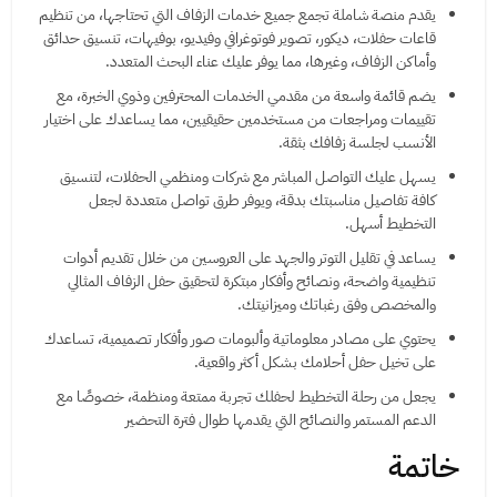
يقدم منصة شاملة تجمع جميع خدمات الزفاف التي تحتاجها، من تنظيم
قاعات حفلات، ديكور، تصوير فوتوغرافي وفيديو، بوفيهات، تنسيق حدائق
وأماكن الزفاف، وغيرها، مما يوفر عليك عناء البحث المتعدد.
يضم قائمة واسعة من مقدمي الخدمات المحترفين وذوي الخبرة، مع
تقييمات ومراجعات من مستخدمين حقيقيين، مما يساعدك على اختيار
الأنسب لجلسة زفافك بثقة.
يسهل عليك التواصل المباشر مع شركات ومنظمي الحفلات، لتنسيق
كافة تفاصيل مناسبتك بدقة، ويوفر طرق تواصل متعددة لجعل
التخطيط أسهل.
يساعد في تقليل التوتر والجهد على العروسين من خلال تقديم أدوات
تنظيمية واضحة، ونصائح وأفكار مبتكرة لتحقيق حفل الزفاف المثالي
والمخصص وفق رغباتك وميزانيتك.
يحتوي على مصادر معلوماتية وألبومات صور وأفكار تصميمية، تساعدك
على تخيل حفل أحلامك بشكل أكثر واقعية.
يجعل من رحلة التخطيط لحفلك تجربة ممتعة ومنظمة، خصوصًا مع
الدعم المستمر والنصائح التي يقدمها طوال فترة التحضير
خاتمة