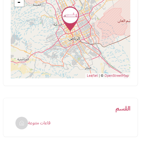
-
Leaflet
| ©
OpenStreetMap
القسم
قاعات متنوعة