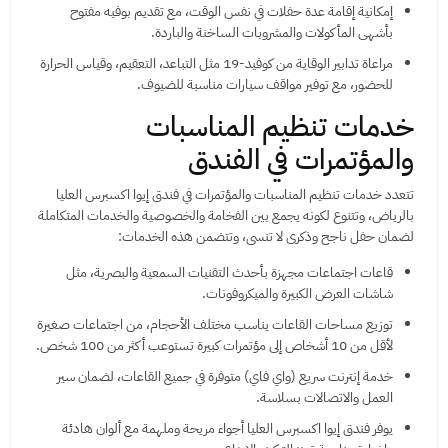
إمكانية إقامة عدة حفلات في نفس الوقت، مع تقديم بوفيه مفتوح
بأشهى المأكولات والمشروبات الساخنة والباردة.
مراعاة تدابير الوقاية من كوفيد-19 مثل التباعد، التعقيم، وقياس الحرارة
للحضور، مع توفير مواقف سيارات مناسبة للضيوف.
خدمات تنظيم المناسبات
والمؤتمرات في الفندق
تتعدد خدمات تنظيم المناسبات والمؤتمرات في فندق إيوا اكسبرس العليا
بالرياض، وتتنوع لكونه يجمع بين الفخامة والخصوصية والخدمات المتكاملة
لضمان حفل ناجح وذكرى لا تنسى، وتتضمن هذه الخدمات:
قاعات اجتماعات مجهزة بأحدث التقنيات السمعية والبصرية، مثل
شاشات العرض الكبيرة والميكروفونات.
توزيع مساحات القاعات يناسب مختلف الأحجام، من اجتماعات صغيرة
لأقل من 10 أشخاص إلى مؤتمرات كبيرة تستوعب أكثر من 100 شخص.
خدمة إنترنت سريع (واي فاي) متوفرة في جميع القاعات، لضمان سير
العمل والاتصالات بسلاسة.
يوفر فندق إيوا اكسبرس العليا أجواء مريحة وملهمة مع ألوان هادئة