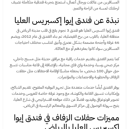
المسافرين من عائلات ورجال أعمال، استمتع بتجربة فندقية متكاملة تضيف
لرحلتك لمسة من الراحة والتميز.
نبذة عن فندق إيوا إكسبريس العليا
فندق إيوا اكسبرس العليا هو فندق 3 نجوم يقع في قلب مدينة الرياض في
منطقة العليا، بالقرب من برج الفيصلية، تم بناء الفندق في عام 2012، ويضم
66 غرفة وأجنحة مصممة بشكل عصري وأنيق لتناسب مختلف احتياجات
المسافرين سواء كانوا بمفردهم أو مع العائلة.
كما يتميز الفندق بتقديم خدمات راقية مع مرافق حديثة مثل مسبح داخلي،
مركز صحي وسبا، وخدمة واي فاي مجانية، بالإضافة إلى قاعة مناسبات تتسع
حتى حوالي 100 شخص، ما يجعله مناسبًا لإقامة الاحتفالات مثل حفلات
الزفاف والخطوبة والاجتماعات والمؤتمرات.
يوفر الفندق أيضًا خدمات متعددة مثل تجهيز البوفيه المفتوح، تقديم الذبائح،
وإمكانيات تنسيق القاعة والكوشة، مع وجود غرفة خاصة للعروس وخدمات
تصوير فوتوغرافي وفيديو، فضلاً عن ذلك موقعه الاستراتيجي في شارع العليا،
يتيح سهولة الوصول إلى مراكز التسوق والمعالم الرئيسية في الرياض.
مميزات حفلات الزفاف في فندق إيوا
إكسبريس العليا بالرياض