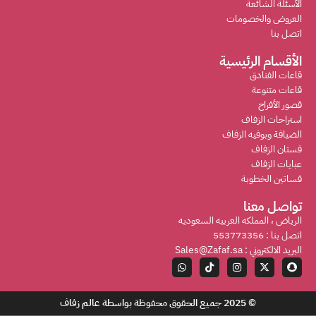
الأسئلة الشائعة
العروض والخصومات
اتصل بنا
الأقسام الرئيسية
قاعات الفنادق
قاعات متنوعة
قصور الأفراح
استراحات الزفاف
الضيافة وبوفيه الزفاف
فستان الزفاف
عبايات الزفاف
فساتين الخطوبة
تواصل معنا
الرياض ، المملكه العربيه السعوديه
اتصل بنا : 553773356
البريد الالكتروني : Sales@Zafaf.sa
© 2025 جميع الحقوق محفوظة بواسطة
عالم زفاف