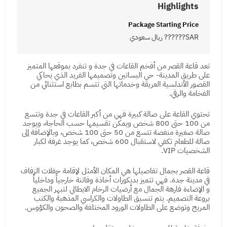
Highlights
Package Starting Price
SAR?????? ريال سعودي
تعد قاعة القصر من أفخم القاعات في جدة و تنفرد بموقعها المتميز
على طريق المدينة- حي البساتين وتصميمها الفريد الذي يحاكي
القصور الأندلسية العريقة وخدماتها التي تتسم بطابع استثنائي من
الفخامة والرقي.
تحتوي القاعة على صالة كبيرة فهي من أكبر القاعات في جدة وتتسع
من 100 حتى 800 شخص ويمكن تقسيمها حسب الحاجة، ويوجد
صالة صغيرة منفصة تتسع من 50 حتى 100 شخص، وبالإضافة إلى
صالة للطعام تكفي لاستقبال 600 شخص، كما يوجد غرفة لكبار
الشخصيات VIP.
قاعة القصر بجمال تفاصيلها هي المكان الأمثل لإقامة حفلات الزفاف
في مدينة جدة. فهي تتميز بديكورات أخاذة وفاتنة خارجياً وداخلياً
و الإضاءة فارهة الجمال مع أرضيات الرخام الايطالي لتبهر الجميع
بروعة التصميم. يتم تنسيق الطاولات والكراسي المذهبة والكنب
المريح وتوضع على الطاولات الورود المختلفة والصحون والكؤوس.