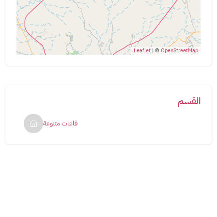
Leaflet
| ©
OpenStreetMap
القسم
قاعات متنوعة