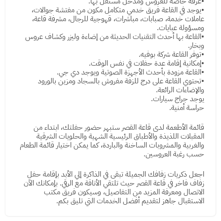
•غرفة خاصة للعروس ومدخل مستقل بها.
•يوجد في القاعة فريق خدمي متكامل مكون من مفتشة جوالات،
عاملات خدمة، صبابات، مباشرات، قهوجية للرجال، مشرفة قاعة،
ومسؤولة عبايات.
•القاعة بها أحدث التقنيات الحديثة من إضاءة وليزر وكشاف عروس
وبخار.
•توفر القاعة شركة بوفيه.
•إمكانية إقامة عدة حفلات في نفس الوقت.
•القاعة مزودة بأحدث الأجهزة الصوتية ويوجد دي جي.
•تحتوي القاعة على درج للزفة مفروش بالسجاد ومزين بالورود
والإضاءات الرائعة.
يوجد جراج سيارات.
حراسة أمنية.
قائمة الأطعمة لدى قاعة القصر ستبهر حضور حفلتك، ابتداء من
المقبلات اللذيذة والأطباق الرئيسية الشهية والحلويات الشرقية
والغربية والمشروبات الساخنة والباردة، كما يمكن اختيار قائمة الطعام
حسب رغبة العروسين.
اجعل ذكريات زفافك الجميلة تبقى في الذاكرة إلي الأبد بإقامة حفل
زفاف فاخر في قاعة القصر حيث تلتقي الأناقة مع الرقي. بإمكانك الآن
الاتصال ومعرفة المزيد من التفاصيل، وسيكون فريق مكتب
الاستقبال جاهز لتقديم أفضل الخدمات التي تليق بكم.