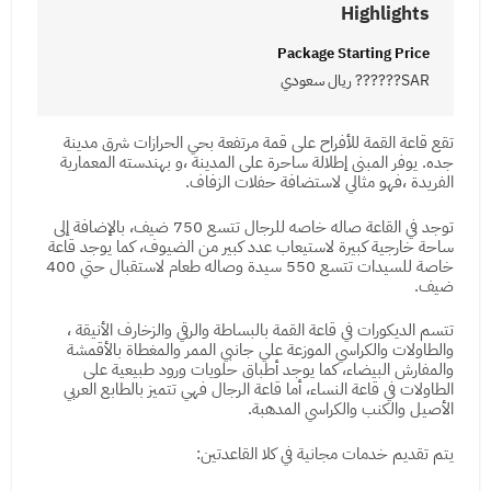
Highlights
Package Starting Price
SAR?????? ريال سعودي
تقع قاعة القمة للأفراح على قمة مرتفعة بحي الحرازات شرق مدينة
جده. يوفر المبنى إطلالة ساحرة على المدينة ،و بهندسته المعمارية
الفريدة ،فهو مثالي لاستضافة حفلات الزفاف.
توجد في القاعة صاله خاصه للرجال تتسع 750 ضيف، بالإضافة إلى
ساحة خارجية كبيرة لاستيعاب عدد كبير من الضيوف، كما يوجد قاعة
خاصة للسيدات تتسع 550 سيدة وصاله طعام لاستقبال حتي 400
ضيف.
تتسم الديكورات في قاعة القمة بالبساطة والرقي والزخارف الأنيقة ،
والطاولات والكراسي الموزعة علي جانبي الممر والمغطاة بالأقمشة
والمفارش البيضاء، كما يوجد أطباق حلويات ورود طبيعية على
الطاولات في قاعة النساء، أما قاعة الرجال فهي تتميز بالطابع العربي
الأصيل والكنب والكراسي المدهبة.
يتم تقديم خدمات مجانية في كلا القاعدتين: