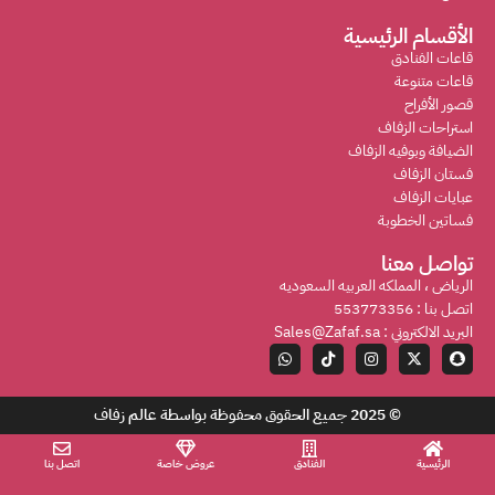
الأقسام الرئيسية
قاعات الفنادق
قاعات متنوعة
قصور الأفراح
استراحات الزفاف
الضيافة وبوفيه الزفاف
فستان الزفاف
عبايات الزفاف
فساتين الخطوبة
تواصل معنا
الرياض ، المملكه العربيه السعوديه
اتصل بنا : 553773356
البريد الالكتروني : Sales@Zafaf.sa
© 2025 جميع الحقوق محفوظة بواسطة
عالم زفاف
الرئيسية
الفنادق
عروض خاصة
اتصل بنا