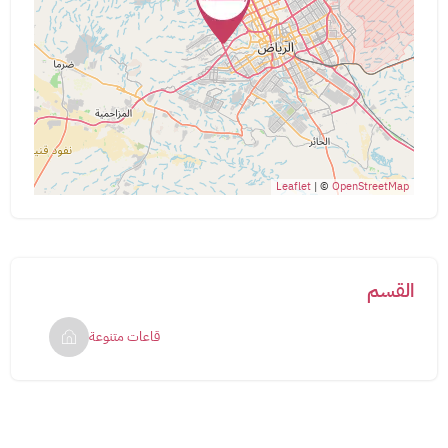
Leaflet
| ©
OpenStreetMap
القسم
قاعات متنوعة