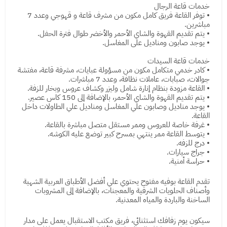
خدمات قاعة الرجال
• توفر القاعة فريق كامل مكون من مشرف قاعة و قهوجي وعدد 7
مباشرين.
• يتم تقديم القهوة والشاي الأحمر والأخضر طوال فترة الحفل.
• يوجد صابون ومناديل على المغاسل.
خدمات قاعة السيدات
• كادر خدمي متكامل مكون من مسؤولة عبايات، مشرفة قاعة، مفتشة
جوالات، صبابات، عاملات نظافة، وعدد 7 مباشرات.
• القاعة مزودة بنظام إنارة شامل وليزر وكشاف عروس وبخار للزفة.
• يتم تقديم القهوة والشاي الأحمر، بالإضافة إلى 150 كاس عصير.
• يوجد مناديل وصابون علي المغاسل ومناديل علي الطاولات داخل
القاعة.
• غرفة خاصة للعروس وممر مستقل متصل مباشرة بالقاعة.
• يتوسط القاعة ممر ينتهي بمسرح كبير توضع عليه الكوشه.
• درج للزفه.
• جراج سيارات.
• حراسة أمنية.
تقدم القاعة بوفيه مفتوح يحتوي علي أفضل الأطباق العربية الشهية
وأصناف الحلويات الشرقية والمعجنات، بالإضافة إلى المشروبات
الساخنة والباردة والمياه المعدنية.
سيكون يوم زفافك استثنائي، فريق مكتب الاستقبال يعمل على مدار