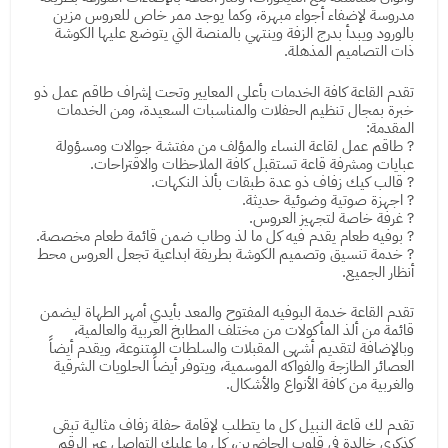
مدروسة لإضفاء أجواء مبهرة، وكما يوجد ممر خاص للعروس مزين
بالورود ويبدأ بدرج الزفة وينتهي بالمنصة التي يتوضع عليها الكوشة
ذات التصاميم المذهلة.
تقدم القاعة كافة الخدمات بأعلى المعايير وتحت إشراف طاقم عمل ذو
خبرة بمجال تنظيم الحفلات والمناسبات السعيدة، ومن الخدمات
المقدمة:
? طاقم عمل لقاعة النساء والمؤلف من مفتشة جوالات ومسؤولة
عبايات ومشرفة قاعة تستقبل كافة الملاحظات والاقتراحات.
? قالب كيك زفاف ذو عدة طبقات بألذ النكهات.
? اجهزة صوتية وضوئية حديثة.
? غرفة خاصة لتجهيز العروس.
? بوفيه طعام يقدم فيه كل ما لذ وطاب ضمن قائمة طعام مخصصة.
? خدمة تنسيق وتصميم الكوشة بطريقة ابداعية تجعل العروس محط
أنظار الجميع.
تقدم القاعة خدمة البوفيه المفتوح والمعد بأيدي أمهر الطهاة ليضمن
قائمة من ألذ المأكولات من مختلف المطابخ العربية والعالمية،
وبالإضافة لتقديم أشهى المقبلات والسلطات المتنوعة، ويقدم أيضاً
العصائر الطازجة والفواكه الموسمية، ويتوفر أيضاً الحلويات الشرقية
والغربية من كافة الأنواع والأشكال.
تقدم لك قاعة النبيل كل ما يتطلب لإقامة حفلة زفاف مثالية تبقى
كذكرى خالدة في قلوب الحاضرين، كل ما عليك التواصل عبر الرقم