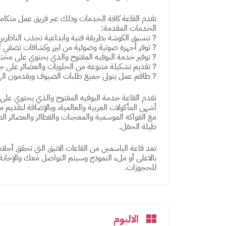
تقدم القاعة كافة الخدمات وذلك عبر فريق عمل متكا
الخدمات المقدمة:
? تنسيق الكوشة بطريقة فنية وابداعية تجذب الناظرين
? توفر أجهزة صوتية وضوئية من ليزر وكشافات تضفي أ
? توفير خدمة البوفيه المفتوح والذي يحتوي على مختل
? تقديم تشكيلة متنوعة من الحلويات والعصائر على جم
? طاقم عمل يتولى جميع طلبات الضيوف ويقدمون اله
تقدم القاعة خدمة البوفيه المفتوح والذي يحتوي عل
أشهى المأكولات العربية والعالمية، وبالإضافة لتقديم 
مع الفواكه الموسمية والمعجنات والفطائر والعصائر الط
طيلة الحفل.
تعد قاعة الياسمين من القاعات الانيق التي تحقق أحل
بالاعلى أو ملء النموذج وسيتم التواصل معك والإجاب
للحجوزات.
الالبوم