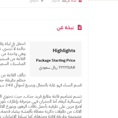
نبذة عن
الالبوم
الموقع
نبذة عن
احتفل في ليلة زف
خالدة لا تُنتسى.
Highlights
وهي واحدة من الق
القاعة من قسمين
Package Starting Price
المناسبات السعيدة
SAR????? ريال سعودي
منظم بطريقة جم
قسم النساء فهو غاية بالجمال ويتسع لحوالي 240 سيدة ضمن أجواء رائعة.
تتسم تصاميم قاعة بطابع فريد جذاب، حيث تحتوي ال
كريستالية أنيقة، أما الجدران فهي مزخرفة بإطارات بل
لامع مزين على طرفيه بأجمل باقات الزهور، ويتوزع ال
الاثاث من طاولات دائرية مغطاة بأقمشة بيضاء فخمة، 
مصصمة بطريقة لافتة ومذهلة، كما تسلط الإضاءات ع