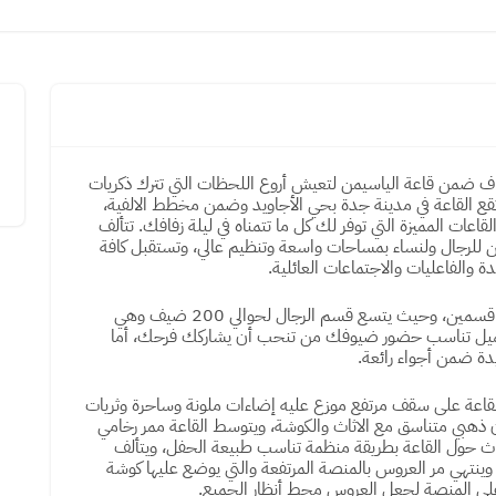
اف ضمن قاعة الياسيمن لتعيش أروع اللحظات التي تترك ذكريات
 تقع القاعة في مدينة جدة بحي الأجاويد وضمن مخطط الالفية،
اعات المميزة التي توفر لك كل ما تتمناه في ليلة زفافك. تتألف
 للرجال ولنساء بمساحات واسعة وتنظيم عالي، وتستقبل كافة
 والفاعليات والاجتماعات العائلية.
تتألف القاعة من قسمين، وحيث يتسع قسم الرجال لحوالي 200 ضيف وهي
يل تناسب حضور ضيوفك من تنحب أن يشاركك فرحك، أما
قاعة على سقف مرتفع موزع عليه إضاءات ملونة وساحرة وثريات
ون ذهبي متناسق مع الاثاث والكوشة، ويتوسط القاعة ممر رخامي
اثاث حول القاعة بطريقة منظمة تناسب طبيعة الحفل، ويتألف
وينتهي مر العروس بالمنصة المرتفعة والتي يوضع عليها كوشة
لى المنصة لجعل العروس محط أنظار الجميع.