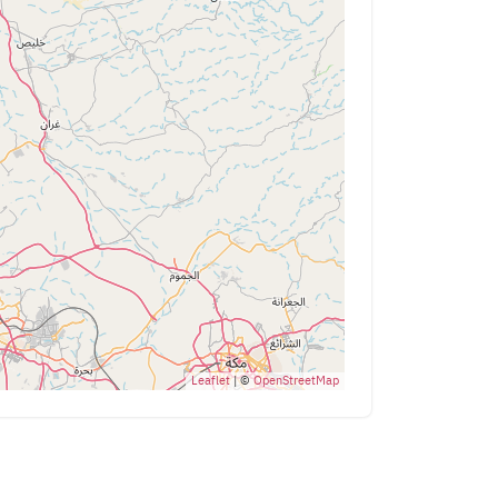
Leaflet
| ©
OpenStreetMap