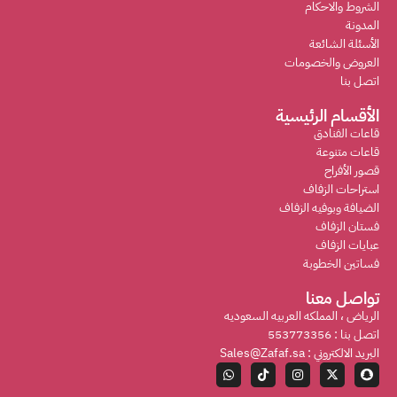
الشروط والاحكام
المدونة
الأسئلة الشائعة
العروض والخصومات
اتصل بنا
الأقسام الرئيسية
قاعات الفنادق
قاعات متنوعة
قصور الأفراح
استراحات الزفاف
الضيافة وبوفيه الزفاف
فستان الزفاف
عبايات الزفاف
فساتين الخطوبة
تواصل معنا
الرياض ، المملكه العربيه السعوديه
اتصل بنا : 553773356
البريد الالكتروني : Sales@Zafaf.sa