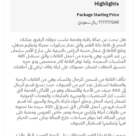
Highlights
Package Starting Price
SAR?????? ريال سعودي
هل تبحث عن صالة راقية وفخمة تناسب ذوقك الرفيع، يمكنك
الحجز في قاعة دانة القصر والتي تمتاز بديكورات جميلة وتنظيم مذهل،
وتقع القاعة في شمال مدينة الرياض بالدرعية على شارع الأمير سليمان
بن عبد العزيز، وهي واحدة من أجمل القاعات والتي تستقبل كافة
المناسبات السعيدة. وكما توفر القاعة كادر متخصص وذو خبرة
بتنسيق الحفلات لضمان حصولك على ليلة زفاف ترتقي إلى أحلامك.
تتألف القاعة من قسمين للرجال وللنساء، وهي من القاعات الرحبة
والمنظمة لتستقبل عدد كبير من الضيوف، حيث يتسع قسم الرجال
إلى 400 ضيف من الأحبة والأصدقاء وهو من الأماكن الفخمة التي
تناسب كبار الشخصيات والمجهزة بالمكيفات والمعدات الصوتية
لضمان إحياء الحفل وخلق أجواء مليئة بالبهجة والسرور، أما قسم
النساء فهو من أجمل الأماكن التي تتسع إلى 300 سيدة بما تحتويه
من طاولات أنيقة وكراسي مريحة وممر خاص للعروس ومنصة على
عرض الصالة، كما يتوفر مساحات خارج الصالة يمكن نصب الخيام
فيها وتنظيمها لاستقبال الضيوف.
صممت قاعة دانا القصر للاحتفالات على النمط العصري الراقي والذي