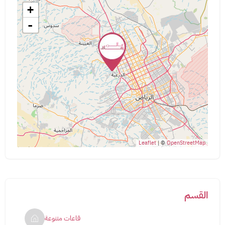
+
-
Leaflet
| ©
OpenStreetMap
القسم
قاعات متنوعة