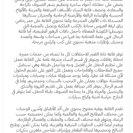
يضفي على حفلتك أجواء ساحرة وتنظيم يشعر الضيوف بالراحة
والسعادة، وتتصف قاعة النساء بالأسقف المرتفعة والمزينة بالألواح
الجبسية والإضاءة الرائعة والأرضية الرخامية والجدران بستائرها
المنسدلة ذات الألوان المتدرجة وكما تحتوي القاعة على ممر رخامي
براق لزفة العروس محاط بالكنب الملكية ويتصل بالمنصة التي
يتوسطها الكوشة المغطاة بأجمل باقات الزهور الطبيعية، أما قاعة
الرجال فهي بقمة الفخامة بما فيها من مساحات واسعة وأعمدة
وجدران بإطارات مذهبة تحتوي على كنب وكراسي مريحة.
توفر قاعة دانة القصر للاحتفالات كل ما تتمناه من خدمات مميزة
لحفلة زفافك، ويتوفر في قسم النساء مشرفة عامة على القاعة تعمل
على تنظيم الحفل على أفضل وجه وبأجمل طريقة وهي تستقبل
جميع الملاحظات والاقتراحات وتعمل على الفور على تقديم الحلول
لأي مشكلة قد تطرأ، وكما يوجد مسؤولة عبايات وصبابات ومباشرات
ومفتشة جوالات يعملن على الترحيب بالسيدات وخدمتهم، وأما في
قسم الرجال يتوفر كادر ضيافة يعمل على تقديم القهوة والشاي
والزنجبيل والمياه وكل ما يحتاجه الضيوف طيلة الحفل، كما يتوفر في
الخارج حراسة أمنية وكراج سيارات.
تقدم القاعة بوفيه مفتوح يحتوي على ألذ الأطباق وأشهى الوجبات
من مختلف المطابخ العربية والعالمية وكما يمكن تخصيصه حسب
الرغبة، ويتوفر فيه مختلف السلطات والمقبلات والعصائر الطازجة،
ويقدم أيضاً أطيب الحلويات الشرقية والغربية، وكما يمكن تأمين وطبخ
الذبائح وتحضيرها لصالة الطعام وبإشراف طباخين ماهرين بنكهات