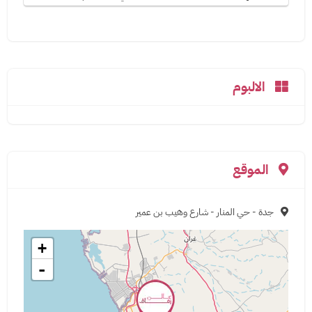
الالبوم
الموقع
جدة - حي المنار - شارع وهيب بن عمير
+
-