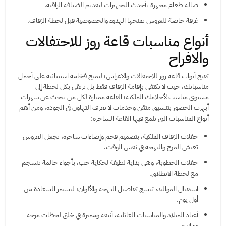
صالة طعام مجهزة بأحدث التجهيزات لتقديم الضيافة الراقية.
غرفة خاصة للعروس تمنحها الهدوء والخصوصية قبل لحظة الزفاف.
أنواع مناسبات قاعة روز للاحتفالات
والافراح
تفتح أبواب قاعة روز للاحتفالات والاعراس؛ لتمنح فخامة استثنائية على أجمل
مناسباتك، حيث لا تكتفي بإقامة الزفاف فقط بل ترتقي بكل لحظة إلى
مستوى مناسب لأحلامك الملكية؛ القاعة ممتازة لكل من يبحث عن سهرات
أبهرت الحضور بتنسيق متقن وخدمات لا تعرف التهاون في الجودة، ومن أهم
أنواع المناسبات التي تلمع فيها القاعة الساحرة:
حفلات الزفاف الملكية، بتصميم فخم وإضاءات ساحرة، تجعل العروس
تعيش المرح والبهجة في نفس الوقت.
حفلات الخطوبة، وهي بداية لطيفة لحكاية حب، بأجواء حالمة تنسجم
مع لحظة الانطلاق.
استقبال المواليد، تنسج تفاصيل البهجة والألوان؛ لتستمر السعادة من
أول يوم.
أعياد الميلاد والمناسبات العائلية، أنيقة ومميزة في خلق لحظات مرحة
ومؤثرة.