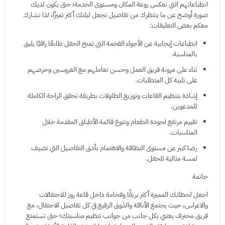
انطباعاتهم التي تعكس روعة المكان ومستوى الخدمة؛ حتى يكون لديك
صورة أوضح عن ما ينتظرك من تفاصيل تجعل ليلتك أكثر تميزًا، لذا نشارك
معكم بعض التعليقات:
انطباعات إيجابية عن الأجواء الفخمة التي تمنح الحفل طابعًا راقيًا يليق
بالمناسبة.
ثناء على مرونة فريق العمل وحسن تعاملهم مع العروسين وحرصهم
على تلبية كل المتطلبات.
إشادة بتنظيم القاعات وتوزيع الطاولات بطريقة تحقق الراحة الكاملة
للمدعوين.
تقييم مرتفع لجودة الطعام وتنوع قائمة الأطباق المقدمة خلال
المناسبات.
رضا كبير عن مستوى النظافة والاهتمام بأدق التفاصيل التي تضيف
لمسة مثالية للحفل.
خاتمة
اجعل لحظاتك المميزة أكثر بريقًا وفخامة داخل قاعة روز للاحتفالات
والاعراس، حيث يجتمع الأناقة والذوق الرفيع في كل تفاصيل الاحتفال، مع
فريق محترف يعتني بكل جانب من جوانب تنظيم مناسبتك؛ حتى تستمتع