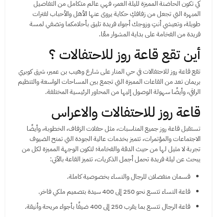
كي تكون الحاضنة المميزة لليلة العمر، فهي عالم متكامل من التفاصيل
المبهرة التي تجعل من زفافكِ حكاية يروى عنها الأهل والأحباب لفترات
طويلة، وتعيشي أنتِ وزوجك أجواء فريدة تليق بأحلامكما وتضفي لمسة
فريدة من الفخامة على بداية المشوار معًا.
أين تقع قاعة روز للاحتفالات ؟
تقع قاعة روز للاحتفالات في حي المنار على شارع وهيب بن عمير، شرق كوبري
بريمان تعد من القاعات المميزة التي تجمع بين المساحات الواسعة والتنظيم
الراقي، وأيضًا سهولة الوصول إليها من المحاور الرئيسية المختلفة.
قاعة روز للاحتفالات والاعراس
تستقبل قاعة روز جميع المناسبات، مثل حفلات الزفاف، الخطوبة، وأيضًا
الاجتماعات والمؤتمرات، تتميز بخدمات عالية الجودة التي تمنح الضيوف
تجربة لا مثيل لها من حيث الدقة والفخامة؛ لتكون الوجهة المميزة لكل من
يبحث عن ليلة فريدة تحمل أجمل الذكريات، تتميز القاعة بالآتي:
قسمان منفصلان للرجال والنساء بخصوصية كاملة.
قاعة النساء تتسع نحو 250 إلى 400 سيدة بتصميم ملكي فاخر.
قاعة الرجال تتسع بما يقرب 250 إلى 400 ضيفًا بأجواء مريحة وأنيقة.