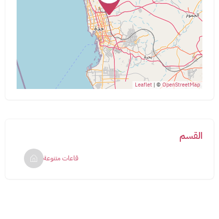
Leaflet
| ©
OpenStreetMap
القسم
قاعات متنوعة