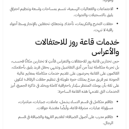
الاجتماعات والفعاليات الرسمية، تتسم بمساحات واسعة وتنظيم احترافي
يليق بالتسجيلات والندوات.
حفلات التخرج والتكريمات، تأخذك وتجعلكِ تحتفلين بالإنجاز وسط أجواء
راقية لا تبهت.
خدمات قاعة روز للاحتفالات
والأعراس
حين تختارين قاعة روز للاحتفالات والتعراس فأنتِ لا تختارين مكانًا فحسب،
بل تجربة متكاملة تبدأ من أدق التفاصيل وتنتهي بحفل فريد يليق بأحلامك،
القائمون على القاعة يحرصون على تقديم خدمات متكاملة بمعايير عالية
الجودة عبر فريق مبدع يمتلك خبرة طويلة في تنظيم حفلات الزفاف؛ لتكوني
على ثقة بأن يومك المنتظر سيُدار باحترافية كاملة ويخلد في ذاكرة الجميع، أبرز
الخدمات التي تقدمها هذه القاعة الساحرة:
طاقم متكامل في قسم النساء يشمل، عاملات، صبابات، مباشرات،
مسؤولة عبايات، مشرفة قاعة، وأيضًا مفتشة جوالات.
طاقم مدرب على أصول الضيافة؛ لتقديم القهوة والضيافة في قسم
الرجال.