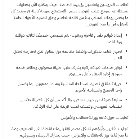
تطلعات العروسين وتفاصيل رؤيتهما الخاصة، حيث يمكنكِ الآن بخطوات
بسيطة عبر نموذج طلب العرض الرسمي الاستمتاع بمرونة كاملة في تحديد كل
ما يخص يومك المنتظر، بدءً من قائمة الطعام وحتى تصميم الأجواء العامة
للحفل، أبرز ما يميز العروض:
إعداد قوائم طعام فاخرة ومتنوعة يتم تصميمها خصيصًا لتلائم ذوقك
ورغباتك.
تجهيز القاعة بديكورات وإضاءة متناغمة مع الطابع الذي تختارينه لحفل
العمر.
توفير خدمات ضيافة راقية يشرف عليها طهاة محترفون وطاقم خدمة
خبرة في إدارة الحفل بأعلى مستوى.
حرية كاملة في تحديد المساحة المناسبة وعدد المدعوين، بما يضمن
راحة الجميع وانسيابية الأجواء.
متابعة دقيقة من فريق مختص، والتأكد من أن كل تفصيلة تعكس
تطلعات العروسين وتضيف لمسة فريدة على ليلة الزفاف.
تعليقات حول قاعة روز للاحتفالات والأعراس
تجارب الآخرين وآراؤهم تشكل مصدر ثقة يلهمك لاتخاذ القرار الصحيح، وهذا
ما يميز قاعة روز للاحتفالات والاعراس، حيث يشارك العرسان وضيوفهم