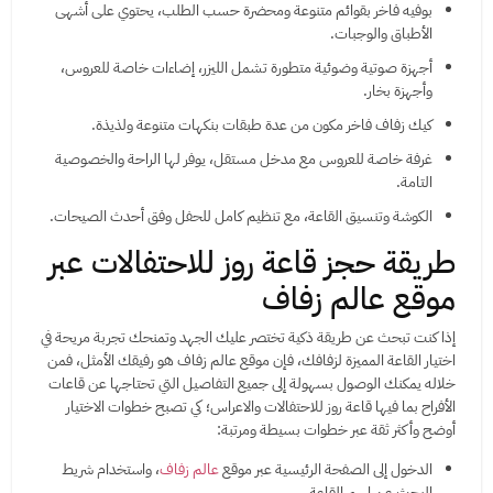
بوفيه فاخر بقوائم متنوعة ومحضرة حسب الطلب، يحتوي على أشهى
الأطباق والوجبات.
أجهزة صوتية وضوئية متطورة تشمل الليزر، إضاءات خاصة للعروس،
وأجهزة بخار.
كيك زفاف فاخر مكون من عدة طبقات بنكهات متنوعة ولذيذة.
غرفة خاصة للعروس مع مدخل مستقل، يوفر لها الراحة والخصوصية
التامة.
الكوشة وتنسيق القاعة، مع تنظيم كامل للحفل وفق أحدث الصيحات.
طريقة حجز قاعة روز للاحتفالات عبر
موقع عالم زفاف
إذا كنت تبحث عن طريقة ذكية تختصر عليك الجهد وتمنحك تجربة مريحة في
اختيار القاعة المميزة لزفافك، فإن موقع عالم زفاف هو رفيقك الأمثل، فمن
خلاله يمكنك الوصول بسهولة إلى جميع التفاصيل التي تحتاجها عن قاعات
الأفراح بما فيها قاعة روز للاحتفالات والاعراس؛ كي تصبح خطوات الاختيار
أوضح وأكثر ثقة عبر خطوات بسيطة ومرتبة:
الدخول إلى الصفحة الرئيسية عبر موقع
عالم زفاف
، واستخدام شريط
البحث عن اسم القاعة.