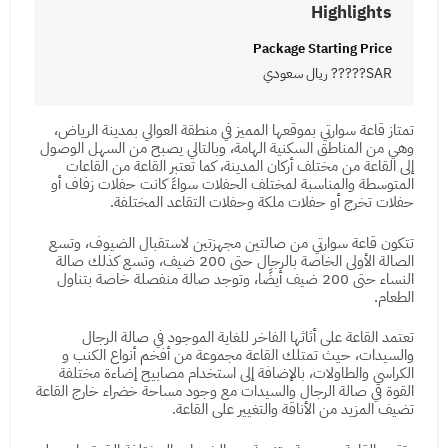
Highlights
Package Starting Price
SAR????? ريال سعودي
تمتاز قاعة سوارتي بموقعها المميز في منطقة العوالي بمدينة الرياض،
وهي من المناطق السكنية الهامة، وبالتالي يصبح من السهل الوصول
إلى القاعة من مختلف أركان المدينة، كما تعتبر القاعة من القاعات
المتوسطة والمناسبة لمختلف الحفلات سواءً كانت حفلات زفاف أو
حفلات تخرج أو حفلات ملكة وحفلات التقاعد المختلفة.
تتكون قاعة سوارتي من صالتين مجهزتين لاستقبال الضيوف، وتسع
الصالة الأولى الخاصة بالرجال حتى 200 ضيف، وتسع كذلك صالة
النساء حتى 200 ضيف أيضًا، وتوجد صالة منفصلة خاصة بتناول
الطعام.
تعتمد القاعة على أثاثها الفاخر للغاية الموجود في صالة الرجال
والسيدات، حيث تمتلك القاعة مجموعة من أفخم أنواع الكنب و
الكراسي والطاولات، بالإضافة إلى استخدام مصابيح إضاءة مختلفة
القوة في صالة الرجال والسيدات مع وجود مساحة خضراء خارج القاعة
تضيف المزيد من الأناقة والتغيير على القاعة.