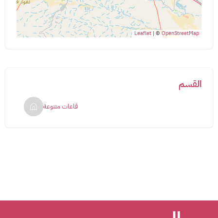
Leaflet
| ©
OpenStreetMap
القسم
قاعات متنوعة