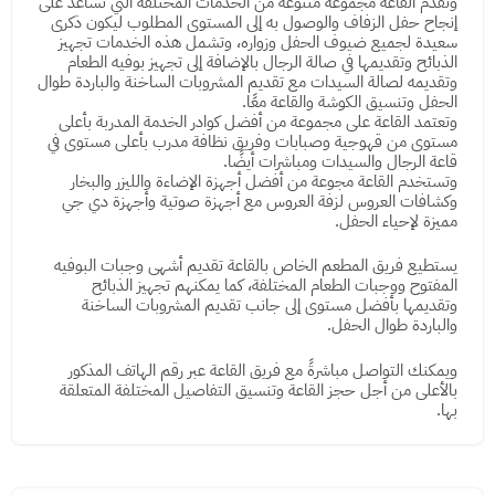
وتقدم القاعة مجموعة متنوعة من الخدمات المختلفة التي تساعد على
إنجاح حفل الزفاف والوصول به إلى المستوى المطلوب ليكون ذكرى
سعيدة لجميع ضيوف الحفل وزواره، وتشمل هذه الخدمات تجهيز
الذبائح وتقديمها في صالة الرجال بالإضافة إلى تجهيز بوفيه الطعام
وتقديمه لصالة السيدات مع تقديم المشروبات الساخنة والباردة طوال
الحفل وتنسيق الكوشة والقاعة معًا.
وتعتمد القاعة على مجموعة من أفضل كوادر الخدمة المدربة بأعلى
مستوى من قهوجية وصبابات وفريق نظافة مدرب بأعلى مستوى في
قاعة الرجال والسيدات ومباشرات أيضًا.
وتستخدم القاعة مجوعة من أفضل أجهزة الإضاءة والليزر والبخار
وكشافات العروس لزفة العروس مع أجهزة صوتية وأجهزة دي جي
مميزة لإحياء الحفل.
يستطيع فريق المطعم الخاص بالقاعة تقديم أشهى وجبات البوفيه
المفتوح ووجبات الطعام المختلفة، كما يمكنهم تجهيز الذبائح
وتقديمها بأفضل مستوى إلى جانب تقديم المشروبات الساخنة
والباردة طوال الحفل.
ويمكنك التواصل مباشرةً مع فريق القاعة عبر رقم الهاتف المذكور
بالأعلى من أجل حجز القاعة وتنسيق التفاصيل المختلفة المتعلقة
بها.