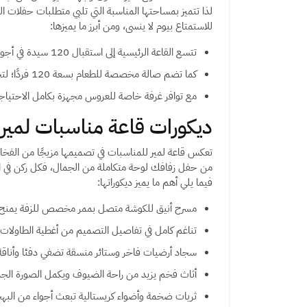
لذا تتميز بمساحتها المناسبة التي تلبي متطلبات حفلات
للاستمتاع بيوم لا ينسى، ومن أبرز ما يميزها:
تتسع القاعة الرئيسية إلى استقبال 120 سيدة في أجواء راقية.
كما تضم صالة مخصصة للطعام بسعة 120 فردًا؛ لتجعل الوليمة جزءً حيويًا للحفل.
مع توافر غرفة خاصة للعروس مجهزة بكامل الاحتياج
ديكورات قاعة مناسبات لمير
تعكس قاعة لمير للمناسبات في تصميمها مزيجًا من الفخا
من حفل زفافك لوحة متكاملة من الجمال، فكل ركن في ا
فيما يلي أهم ما يميز ديكوراتها:
مسرح أنيق للكوشة متصل بممر مخصص للزفة يمنح ال
تناغم كامل في تفاصيل التصميم من أغطية الطاولات و
سجاد أرضيات فاخر وستائر منسقة تضفي دفئا وأناقة 
أثاث فخم يزيد من راحة الضيوف ويكمل الصورة الجم
ثريات ضخمة وأضواء كريستالية تبعث أجواء من البهج