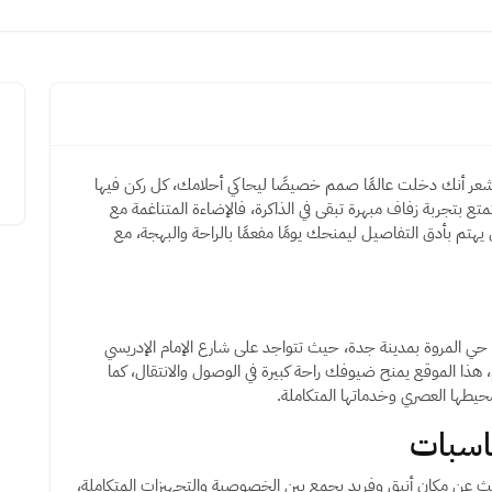
 تشعر أنك دخلت عالمًا صمم خصيصًا ليحاكي أحلامك، كل ركن فيها
تع بتجربة زفاف مبهرة تبقى في الذاكرة، فالإضاءة المتناغمة مع
يهتم بأدق التفاصيل ليمنحك يومًا مفعمًا بالراحة والبهجة، مع
 حي المروة بمدينة جدة، حيث تتواجد على شارع الإمام الإدريسي
، هذا الموقع يمنح ضيوفك راحة كبيرة في الوصول والانتقال، كما
طها العصري وخدماتها المتكاملة.
اسبات
 عن مكان أنيق وفريد يجمع بين الخصوصية والتجهيزات المتكاملة،