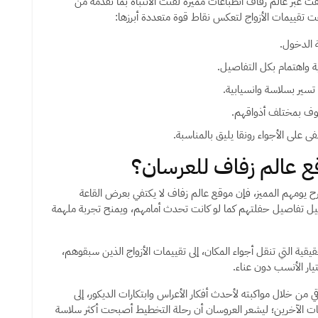
 عبر عالم زفاف انطباعات مميزة لفتت الانتباه بما تقدمه من
ت تقييمات الأزواج لتعكس نقاط قوة متعددة أبرزها:
 الدخول.
 واهتمام بكل التفاصيل.
تسير بسلاسة وانسيابية.
يوف بمختلف أذواقهم.
على الأجواء رونقا يليق بالمناسبة.
قع عالم زفاف للعرسان؟
ح يومهم المميز، فإن موقع عالم زفاف لا يكتفي بعرض القاعة
تفاصيل حفلتهم كما لو كانت تحدث أمامهم، ويمنح تجربة ملهمة
يقية التي تنقل أجواء المكان، إلى تقييمات الأزواج الذين سبقوهم،
يار الأنسب دون عناء.
ي من خلال مواكبته لأحدث أفكار الأعراس وابتكارات الديكور، إلى
ت الآخرين؛ ليشعر العروسان أن رحلة التخطيط أصبحت أكثر سلاسة