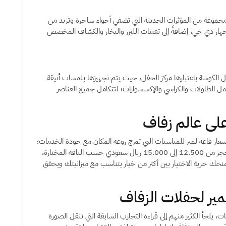
 مجموعة من المؤثرات الحديثة التي تضفي أجواء ساحرة وتزيد من
ز دي جي، إضافةً إلى تقنيات الليزر والبخار والكشاف المخصص
 الكوشة باعتبارها مركز الحفل، حيث يتم تجهيزها بلمسات أنيقة
ل الطاولات والكراسي والإكسسوارات؛ لتتكامل جميع العناصر
على عالم زفاف
ار قاعة لمير للمناسبات التي تمزج روعة المكان مع جودة الخدمات؛
لتمنحك قيمة حقيقية لحفل زفافك، حيث تبدأ أسعار الحجز من 12.500 إلى 15.000 ريال سعودي حسب الباقة المختارة،
حك حرية الاختيار بين أكثر من خيار يتناسب مع ميزانيتك ويحقق
مير لحفلات الزفاف
، يلجأ الكثير منهم إلى قراءة التجارب السابقة التي تنقل الصورة