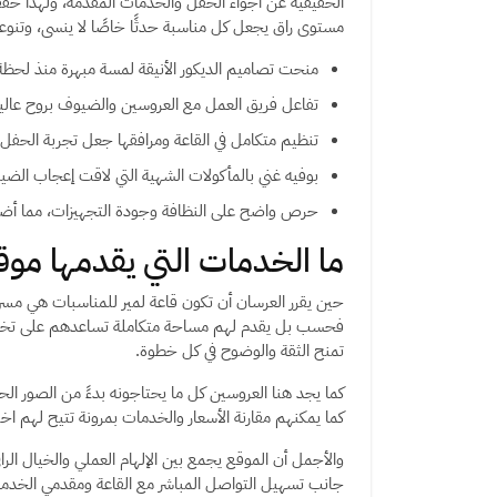
الحقيقية عن أجواء الحفل والخدمات المقدمة، ولهذا حققت
مستوى راق يجعل كل مناسبة حدثًا خاصًا لا ينسى، وتنوع
منحت تصاميم الديكور الأنيقة لمسة مبهرة منذ لحظة
تفاعل فريق العمل مع العروسين والضيوف بروح عالية
تنظيم متكامل في القاعة ومرافقها جعل تجربة الحفل 
بوفيه غني بالمأكولات الشهية التي لاقت إعجاب الض
حرص واضح على النظافة وجودة التجهيزات، مما أضفى 
ما الخدمات التي يقدمها مو
حين يقرر العرسان أن تكون قاعة لمير للمناسبات هي مسر
فحسب بل يقدم لهم مساحة متكاملة تساعدهم على تخيل 
تمنح الثقة والوضوح في كل خطوة.
كما يجد هنا العروسين كل ما يحتاجونه بدءً من الصور الحق
كما يمكنهم مقارنة الأسعار والخدمات بمرونة تتيح لهم اخت
والأجمل أن الموقع يجمع بين الإلهام العملي والخيال الراق
جانب تسهيل التواصل المباشر مع القاعة ومقدمي الخدما