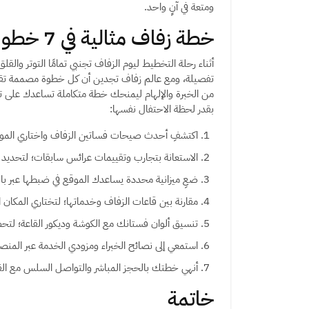
ومتعة في آنٍ واحد.
خطة زفاف مثالية في 7 خطوات من عالم زفاف
أثناء رحلة التخطيط ليوم الزفاف تجنبي تمامًا التوتر والق
تفصيلة، ومع عالم زفاف تجدين أن كل خطوة مصممة ت
من الخبرة والإلهام ليمنحك خطة متكاملة تساعدك على ت
بقدر لحظة الاحتفال نفسها:
اكتشفِ أحدث صيحات فساتين الزفاف واختاري الم
الاستعانة بتجارب وتقييمات عرائس سابقات؛ لتحديد 
ضعِ ميزانية محددة يساعدك الموقع في ضبطها عبر باقا
مقارنة بين قاعات الزفاف وخدماتها؛ لتختاري المكان 
تنسيق ألوان فستانك مع الكوشة وديكور القاعة؛ لتح
استمعي إلى نصائح الخبراء ومزودي الخدمة عبر المن
أنهي خطتك بالحجز المباشر والتواصل السلس مع القا
خاتمة