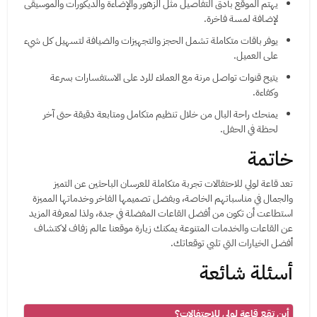
يهتم الموقع بأدق التفاصيل مثل الزهور والإضاءة والديكورات والموسيقى
لإضافة لمسة فاخرة.
يوفر باقات متكاملة تشمل الحجز والتجهيزات والضيافة لتسهيل كل شيء
على العميل.
يتيح قنوات تواصل مرنة مع العملاء للرد على الاستفسارات بسرعة
وكفاءة.
يمنحك راحة البال من خلال تنظيم متكامل ومتابعة دقيقة حتى آخر
لحظة في الحفل.
خاتمة
تعد قاعة لولي للاحتفالات تجربة متكاملة للعرسان الباحثين عن التميز
والجمال في مناسباتهم الخاصة، وبفضل تصميمها الفاخر وخدماتها المميزة
استطاعت أن تكون من أفضل القاعات المفضلة في جدة، ولذا لمعرفة المزيد
عن القاعات والخدمات المتنوعة يمكنك زيارة موقعنا عالم زفاف لاكتشاف
أفضل الخيارات التي تلبي توقعاتك.
أسئلة شائعة
أين تقع قاعة لولي للاحتفالات؟