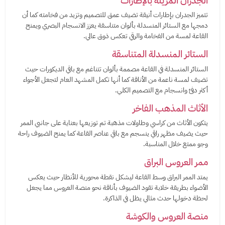
الجدران المزينة بالإطارات
تتميز الجدران بإطارات أنيقة تضيف عمق للتصميم وتزيد من فخامته كما أن
دمجها مع الستائر المنسدلة بألوان متناسقة يعزز الانسجام البصري ويمنح
القاعة لمسة من الفخامة والرقي تعكس ذوق عالي.
الستائر المنسدلة المتناسقة
الستائر المنسدلة في القاعة مصممة بألوان تتناغم مع باقي الديكورات حيث
تضيف لمسة ناعمة من الأناقة كما أنها تكمل المشهد العام لتجعل الأجواء
أكثر دفئ وانسجام مع التصميم الكلي.
الأثاث المذهب الفاخر
يتكون الأثاث من كراسي وطاولات مذهبة تم توزيعها بعناية على جانبي الممر
حيث يضيف مظهر راقي ينسجم مع باقي عناصر القاعة كما يمنح الضيوف راحة
وجو ممتع خلال المناسبة.
ممر العروس البراق
يمتد الممر البراق وسط القاعة ليشكل نقطة محورية للأنظار حيث يعكس
الأضواء بطريقة خلابة تقود الضيوف بأناقة نحو منصة العروس مما يجعل
لحظة دخولها حدث مثالي يظل في الذاكرة.
منصة العروس والكوشة