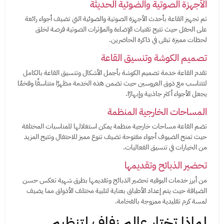
الأجهزة الصوتية والضوئية الحديثة
تم تجهيز القاعة بأحدث الأجهزة الصوتية والضوئية التي تضيف أجواء رائعة
على الحفل حيث تتيح تقنيات الإضاءة والمؤثرات الصوتية فرصة لخلق
لحظات مميزة تبقى في ذاكرة الحاضرين.
تصميم الكوشة وتنسيق القاعة
تقدم القاعة خدمة تصميم الكوشة بأجمل الأشكال وتنسيق القاعة بالكامل
لتتناسب مع ذوق العروسين حيث تضمن هذه الخدمة مظهرًا متناسقًا وفخمًا
يجعل الأجواء أكثر جاذبية وإبهارًا.
المساحات الخارجية المنظمة
تضم القاعة مساحات خارجية منظمة يمكن استغلالها للمناسبات المختلفة
حيث تمنح الضيوف أجواء مفتوحة تضيف تنوع مميز للاحتفال وتتيح المزيد
من الخيارات في تنسيق الفعاليات.
تحضير الذبائح وتقديمها
من أبرز خدمات البوفيه تحضير الذبائح وتقديمها بطرق شهية تعكس حسن
الضيافة حيث يتم إعداد الأطباق بعناية لتلبية مختلف الأذواق مما يضيف
لمسة كرم تقليدية ممزوجة بالفخامة.
لماذا تختار عالم زفاف لتنظيم