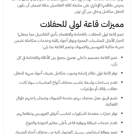
يحرص طاقمها الإداري على متابعة كافة التفاصيل بدقة لضمان أن يكون
الحفل متكامل وخالي من أي توتر.
مميزات قاعة لولي للحفلات
تتميز قاعة لولي للحفلات بالفخامة والاهتمام بأدق التفاصيل مما يجعلها
الخيار الأمثل للمناسبات المميزة وتوفر أجواء راقية وخدمات متكاملة تضمن
تجربة مثالية للعروسين والضيوف وتتميز القاعة بما يلي:
تتميز القاعة بتصميم داخلي عصري يجمع بين الأناقة والفخامة في كل
ركن.
توفر قاعة لولي نظام إضاءة وصوت متكامل يضيف أجواء مبهرة للحفل.
تقدم مساحات واسعة تناسب مختلف أنواع المناسبات سواء كانت
حفلات زفاف أو مؤتمرات.
تضم فريق عمل محترف يهتم بخدمة الضيوف وضمان راحتهم طوال
الفعالية.
توفر خيارات متعددة للديكورات لتناسب أذواق العروسين وتطلعاتهم.
تقدم خدمات ضيافة وبوفيه فاخر بأعلى معايير الجودة والتنوع.
تتميز بموقع استراتيجي يسهل الوصول إليه من مختلف أنحاء المدينة.