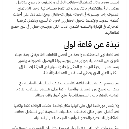
ليست مجرد مكان لاستضافة حفلات الزفاف والخطوبة بل صرح متكامل
يعكس الرقي والاهتمام بالتفاصيل، كما تتميز بمساحاتها الرحبة التي تمنح
الضيوف راحة وسهولة في الحركة طوال الاحتفال، ومع اعتمادها على أحدث
أنظمة الصوت والإضاءة يتحول الحفل إلى تجربة لا تُنسى، وبفضل فريقها
المحترف في الإدارة والتنظيم تضمن القاعة لكل عروسين حفل راقي يلبي جميع
تطلعاتهما.
نبذة عن قاعة لولي
تعد قاعة لولي للاحتفالات واحدة من أفضل القاعات الفاخرة في جدة حيث
تقع في حي الحمدانية بموقع مميز يتيح سهولة الوصول للضيوف، وتتميز
بمساحاتها الرحبة التي تمنح الحفل راحة وانسيابية في الحركة إضافة إلى
سقفها العالي الذي يضفي لمسة من الفخامة والأناقة.
تم تصميم القاعة بعناية فائقة لتناسب مختلف المناسبات الخاصة مع
ديكورات تجمع بين البساطة والجمال، كما يظهر تنسيق الطاولات الدائرية
المزينة بالمزهريات والشمعدانات في منح أجواء راقية ومثالية.
ولا يقتصر دور قاعة لولي على كونها مكان لإقامة حفلات الزفاف فقط ولكنها
تعد أفضل اختيار مثالي لمختلف المناسبات السعيدة فهي تستقبل حفلات
الملكة وليلة الغمرة والخطوبة وأعياد الميلاد باحترافية عالية.
توفر خدمات متكاملة تهدف إلى تلبية جميع متطلبات العرسان والضيوف، كما