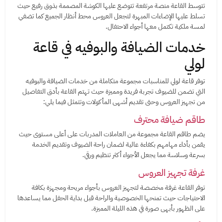
تتوسط القاعة منصة مرتفعة تتوضع عليها الكوشة المصممة بذوق رفيع حيث
تسلط عليها الإضاءات المبهرة لتجعل العروس محط أنظار الجميع كما تضفي
لمسة ملكية تكتمل معها أجواء الاحتفال.
خدمات الضيافة والبوفيه في قاعة
لولي
توفر قاعة لولي للمناسبات مجموعة متكاملة من خدمات الضيافة والبوفيه
التي تضمن للضيوف تجربة فريدة ومميزة حيث تهتم القاعة بأدق التفاصيل
من تجهيز العروس وحتى تقديم أشهى المأكولات وتتمثل فيما يلي:
طاقم ضيافة محترف
يضم طاقم القاعة مجموعة من العاملات المدربات على أعلى مستوى حيث
يقمن بأداء مهامهم بكفاءة عالية لضمان راحة الضيوف وتقديم الخدمة
بسرعة وسلاسة مما يجعل الأجواء أكثر تنظيم ورقي.
غرفة تجهيز العروس
توفر القاعة غرفة مخصصة لتجهيز العروس بأجواء مريحة ومجهزة بكافة
الاحتياجات حيث تمنحها الخصوصية والراحة قبل بداية الحفل مما يساعدها
على الظهور بأبهى صورة في هذه الليلة المميزة.