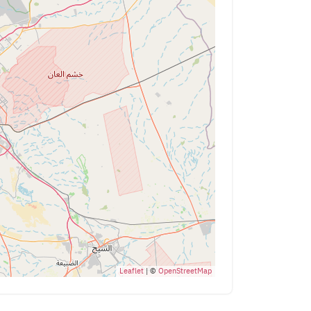
Leaflet
| ©
OpenStreetMap