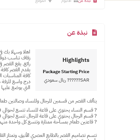
نبذة عن
الالبوم
الموقع
نبذة عن
اهلا وسهلا بك في
زفاف تناسب ذوقك
Highlights
رائع. يقع القصر 
يقدم القصر كافة 
Package Starting Price
كافة المناسبات ال
SAR?????? ريال سعودي
درج واسع للزفة م
التي يوضع عليها ا
يتألف القصر من قسمين للرجال وللنساء وصالتين طعا
? قسم النساء يحتوي على قاعة للنساء تتسع لحوالي 350 سيدة وهي مناسبة لمختلف المناسبات.
? قسم الرجال يحتوي على قاعة للرجال تتسع لجوالي 350 رجل وهي قاعة فخمة.
? قاعتين طعام بمساحة ممتازة وتتسع كل واحدة منهما إلى 300
تتسم تصاميم القصر بالطابع العصري الأنيق، وتمتاز 