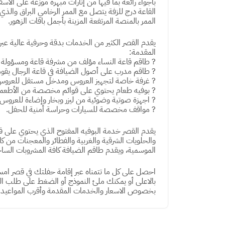
بأجواء رائعة بما فيها من إنارات مبهرة موزعة على ال
القاعة درج للزفة يتصل مع الممر الرخامي البراق والذ
الممر بالمنصة المرتفعة المزينة بأجمل باقات الزهور.
يقدم القصر الكثير من الخدمات بدقة وحرفية عالية 
المقدمة:
? طاقم قاعة النساء مؤلف من مشرفة قاعة ومسؤولة 
? طاقم مدرب على أصول الضيافة في قاعة الرجال يقوم
? غرفة خاصة لتجهيز العروس ومدخل مستقل للعروس 
? بوفيه طعام يحتوي على قوائم مخصصة من الأطعمة 
? اجهزة صوتية وضوئية من ليزر وبخار وإضاءة للعروس.
? مواقف مخصصة للسيارات وحراسة أمنية للحفل.
يقدم القصر خدمة البوفيه المفتوح الذي يحتوي على قائ
والحلويات الشرقية والغربية والفطائر والمعجنات من كاف
الموسمية، ويقدم طاقم الضيافة كافة المشروبات الساخن
احصل على كل ما تتمناه عبر إقامة حفلتك في قصر امسي
بالاعلى أو يمكنك ملئ النموذج أو الضغط على طلب ا
بخصوص الاسعار والخدمات المقدمة وأقرب المواعيد ا