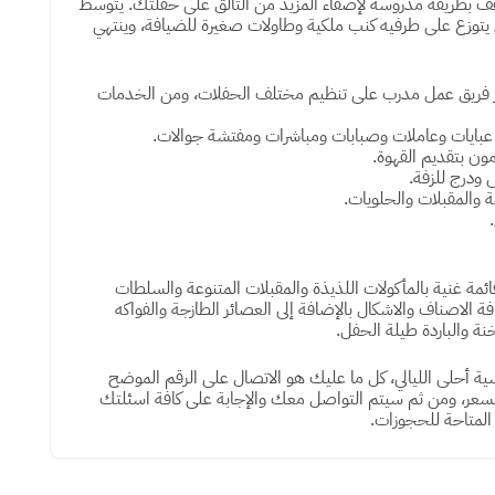
اسقف بطريقة مدروسة لإضفاء المزيد من التألق على حفلتك. يتوسط
ي يتوزع على طرفيه كنب ملكية وطاولات صغيرة للضيافة، وينتهي
عبر فريق عمل مدرب على تنظيم مختلف الحفلات، ومن الخدمات
عبايات وعاملات وصبابات ومباشرات ومفتشة جوالات.
ون بتقديم القهوة.
ودرج للزفة.
والمقبلات والحلويات.
مة غنية بالمأكولات اللذيذة والمقبلات المتنوعة والسلطات
ة الاصناف والاشكال بالإضافة إلى العصائر الطازجة والفواكه
ة والباردة طيلة الحفل.
ة أحلى الليالي، كل ما عليك هو الاتصال على الرقم الموضح
لسعر، ومن ثم سيتم التواصل معك والإجابة على كافة اسئلتك
لمتاحة للحجوزات.