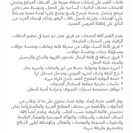
قاعات القصر على إضاءات مذهلة موزعة على الاسقف المرتفع وتضفي
الاضاءات مختلف التاثيرات الساحرة على الحفل، ويتوسط ممر رخامي
مرتفع ويتصل بمنصة بمسرح واسع يوضع عليها كوشة مميزة ويسلط
عليها الإضاءات ومزينة بأجمل باقات الزهور وذلك لإضفاء المزيد من
التألق على إطلالة العروس المميزة.
يقدم القصر كافة الخدمات عبر فريق عمل ذو خبرة في تنظيم الحفلات
الراقية، ومن الخدمات المقدمة:
? فريق قاعة النساء مؤلف من مشرفة قاعة وعاملات ومفتشة جوالات
ومسؤولة عبايات ومفتشة جوالات.
? فريق ضيافة في قاعة الرجال يقدمون القهوة والشاي والزنجبيل
والمياه طيلة الحفل.
? اجهزة صوتية وضوئية حديثة من ليزر واضاءات واجهزة بخار.
? درج للزفة وغرف لتجهيز العروس ومدخل مستقل لها.
? خدمة البوفيه المفتوح المعد بأيدي طهاة مهرة.
? جلسات خارجية منظمة لاستقبال الضيوف.
? مواقف مخصصة لسيارات الضيوف وحراسة أمنية للحفل.
يوفر القصر خدمة إعداد بوفيه عشاء يحتوي على ما لذ وطاب من
المأكولات والأطعمة من مختلف المطابخ العربية والعالمية وكما يمكن
تخصيص قائمة البوفيه حسب الطلب والرغبة، ويقدم أيضاً كافة
أصناف المقبلات والسلطات والفواكه الموسمية والعصائر الطازجة
والحلويات المتنوعة والمعجنات والفطائر، وبالإضافة لطهي الذبائح
وتقديمهم بطريقة شهية.