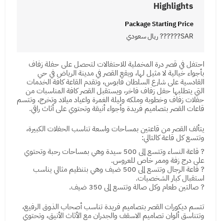
Highlights
Package Starting Price
SAR?????? ريال سعودي
احتفل في قصر درة المخملية للاحتفالات لتحصل على حفلة زفاف
بأجواء خيالية لا مثيل لها، ويقع القصر في مدينة الرياض في حي
القادسية على شارع السلطان قابوس، وتقدم القاعة كافة الخدمات
التي يتطلبها حفل زفاف فاخر، ويستقبل القصر كافة المناسبات من
حفلات زفاف وخطوبة وملكه وليلة الغمرة واعياد ميلاد وتخرج، وتتسم
قاعات القصر بتصاميم فريدة وأجواء أنيقة وتحتوي على أثاث راقي.
يتألف القصر من قاعتين بمساحات واسعة تناسب الحفلات الكبيرة،
وتتسع كل قاعة كالتالي:
? قاعة النساء وتتسع إلى 500 سيدة وهي بمساحات رحبة وتحتوي
على درج زفة وممر خاص للعروس.
? قاعة الرجال وتتسع إلى 500 ضيف وهي بتنظيم مثالي يناسب
استقبال كبار الشخصيات.
? صالتين طعام وكل صالة وتتسع إلى 350 ضيف.
تتسم ديكورات القصر بتصاميم فريدة تناسب أصحاب الذوق الرفيع،
وتتناسق ألوان تصاميم الاسقف والجدران مع الأثاث الأنيق، وتحتوي