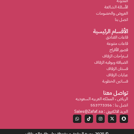
المدونة
الأسئلة الشائعة
العروض والخصومات
اتصل بنا
الأقسام الرئيسية
قاعات الفنادق
قاعات متنوعة
قصور الأفراح
استراحات الزفاف
الضيافة وبوفيه الزفاف
فستان الزفاف
عبايات الزفاف
فساتين الخطوبة
تواصل معنا
الرياض ، المملكه العربيه السعوديه
اتصل بنا : 553773356
البريد الالكتروني : Sales@Zafaf.sa
© 2025 جميع الحقوق محفوظة بواسطة
عالم زفاف