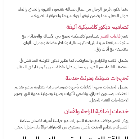
بينما يتكون فريق الرجال من عمال ضيافة يقدمون القهوة والشاي والماء
طوال الحفل، مما يضمن توفير أجواء مريحة واحترافية للضيوف.
تصاميم ديكور كلاسيكية أنيقة
تتميز
قاعات القصر
بتصاميم كلاسيكية تجمع بين الأصالة والحداثة، مع
سقوف مرتفعة مزينة بثريات كريستالية وقناطر مضاءة وجدران بألوان
متناسقة مع أثاث راقي.
يشمل الكنب والكراسي والطاولات، كما يظهر ديكور الكوشة المدهش في
منتصف القاعة ممر العروس، مما يجعلها نقطة محورية وجذابة في الحفل.
تجهيزات صوتية ومرئية حديثة
تشمل الخدمات تجهيز القاعات بأجهزة صوتية ومرئية متطورة تدعم تقديم
الحفلات بمستوى احترافي، وتضفي تأثيرات بصرية وصوتية مميزة تلبي جميع
الاحتياجات الفنية للحفل.
خدمات إضافية للراحة والأمان
يوفر القصر مواقف مخصصة للسيارات مع حراسة أمنية، لضمان سلامة
الضيوف وتنظيم الحدث بأعلى مستوى من الاحترافية والأمان خلال الحفل.