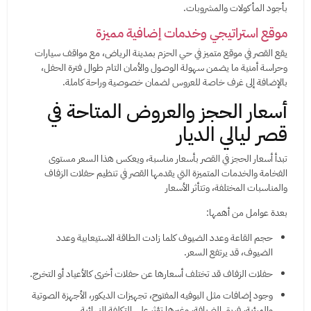
بأجود المأكولات والمشروبات.
موقع استراتيجي وخدمات إضافية مميزة
يقع القصر في موقع متميز في حي الحزم بمدينة الرياض، مع مواقف سيارات
وحراسة أمنية ما يضمن سهولة الوصول والأمان التام طوال فترة الحفل،
بالإضافة إلى غرف خاصة للعروس لضمان خصوصية وراحة كاملة.
أسعار الحجز والعروض المتاحة في
قصر ليالي الديار
تبدأ أسعار الحجز في القصر بأسعار مناسبة، ويعكس هذا السعر مستوى
الفخامة والخدمات المتميزة التي يقدمها القصر في تنظيم حفلات الزفاف
والمناسبات المختلفة، وتتأثر الأسعار
بعدة عوامل من أهمها:
حجم القاعة وعدد الضيوف كلما زادت الطاقة الاستيعابية وعدد
الضيوف، قد يرتفع السعر.
حفلات الزفاف قد تختلف أسعارها عن حفلات أخرى كالأعياد أو التخرج.
وجود إضافات مثل البوفيه المفتوح، تجهيزات الديكور، الأجهزة الصوتية
والمرئية، فريق الضيافة، وغيرها تؤثر على التكلفة النهائية.