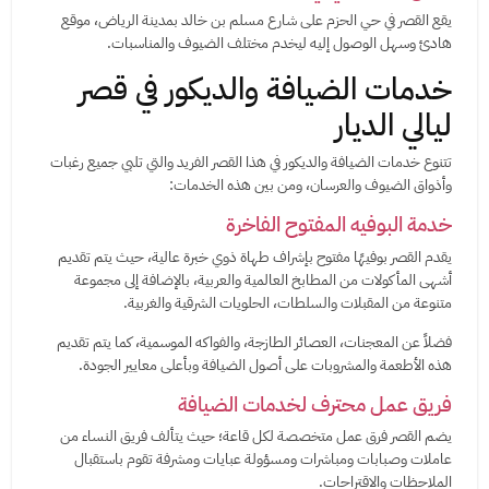
يقع القصر في حي الحزم على شارع مسلم بن خالد بمدينة الرياض، موقع
هادئ وسهل الوصول إليه ليخدم مختلف الضيوف والمناسبات.
خدمات الضيافة والديكور في قصر
ليالي الديار
تتنوع خدمات الضيافة والديكور في هذا القصر الفريد والتي تلبي جميع رغبات
وأذواق الضيوف والعرسان، ومن بين هذه الخدمات:
خدمة البوفيه المفتوح الفاخرة
يقدم القصر بوفيهًا مفتوح بإشراف طهاة ذوي خبرة عالية، حيث يتم تقديم
أشهى المأكولات من المطابخ العالمية والعربية، بالإضافة إلى مجموعة
متنوعة من المقبلات والسلطات، الحلويات الشرقية والغربية.
فضلاً عن المعجنات، العصائر الطازجة، والفواكه الموسمية، كما يتم تقديم
هذه الأطعمة والمشروبات على أصول الضيافة وبأعلى معايير الجودة.
فريق عمل محترف لخدمات الضيافة
يضم القصر فرق عمل متخصصة لكل قاعة؛ حيث يتألف فريق النساء من
عاملات وصبابات ومباشرات ومسؤولة عبايات ومشرفة تقوم باستقبال
الملاحظات والاقتراحات.