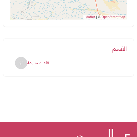
Leaflet
| ©
OpenStreetMap
القسم
قاعات متنوعة