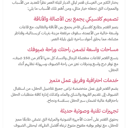
يختار الكثير من العرسان قصر ليالي الديار لليلة العمر نظراً للعديد من الأسباب
والمميزات التي تجعله خيار مثالي، ومن أهم تلك الأسباب ما يلي:
تصميم كلاسيكي يجمع بين الأصالة والأناقة
يتميز القصر بطابع كلاسيكي فاخر يجمع بين الأناقة والتقاليد، مع قاعات
واسعة خالية من الأعمدة، سقوف مرتفعة مزينة بثريات كريستالية، وقناطر
مضاءة، مما يخلق أجواء ساحرة تليق بليلة العمر.
مساحات واسعة تضمن راحتك وراحة ضيوفك
يتسع القصر لقاعات منفصلة للرجال والنساء كل منها لأكثر من 150 ضيف،
مع توفر درج واسع وشرفات تعزز من راحة الضيوف وسهولة تنقلهم أثناء
الحفل.
خدمات احترافية وفريق عمل متميز
يضم القصر فرق عمل متخصصة تراعى جميع تفاصيل الحفل، من استقبال
الضيوف إلى تقديم القهوة والشاي والماء، وكذلك إدارة كافة متطلبات الحفل
باحترافية عالية لضمان سير الحفل بسلاسة ونجاح.
تجهيزات تقنية وصوتية حديثة
يحتوي القصر على أحدث الأجهزة الصوتية والمرئية التي تضفي طابعًا مميز
للحفل، مع توفير بوفيه مفتوح متنوع ترعاه أفضل الطهاة، ليحظى الضيوف