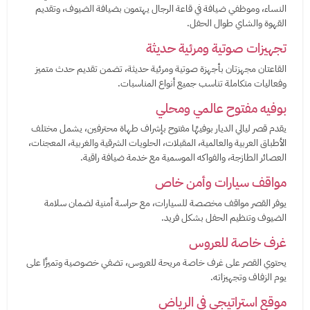
النساء، وموظفي ضيافة في قاعة الرجال يهتمون بضيافة الضيوف، وتقديم
القهوة والشاي طوال الحفل.
تجهيزات صوتية ومرئية حديثة
القاعتان مجهزتان بأجهزة صوتية ومرئية حديثة، تضمن تقديم حدث متميز
وفعاليات متكاملة تناسب جميع أنواع المناسبات.
بوفيه مفتوح عالمي ومحلي
يقدم قصر ليالي الديار بوفيهًا مفتوح بإشراف طهاة محترفين، يشمل مختلف
الأطباق العربية والعالمية، المقبلات، الحلويات الشرقية والغربية، المعجنات،
العصائر الطازجة، والفواكه الموسمية مع خدمة ضيافة راقية.
مواقف سيارات وأمن خاص
يوفر القصر مواقف مخصصة للسيارات، مع حراسة أمنية لضمان سلامة
الضيوف وتنظيم الحفل بشكل فريد.
غرف خاصة للعروس
يحتوي القصر على غرف خاصة مريحة للعروس، تضفي خصوصية وتميزًا على
يوم الزفاف وتجهيزاته.
موقع استراتيجي في الرياض