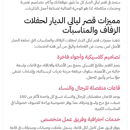
ستجد في قصر ليالي الديار كل ما يليق بتوقعاتك وأكثر، بتصاميم عصرية
وخدمات متكاملة، لذا هو الوجهة المثالية لصناعة أجمل الذكريات.
مميزات قصر ليالي الديار لحفلات
الزفاف والمناسبات
تتعدد مميزات قصر ليالي الديار لحفلات الزفاف والمناسبات التي تجلعه الخيار
الأمثل لمن يبحث عن الفخامة والرقي من أبرز هذه الخدمات:
تصاميم كلاسيكية وأجواء فاخرة
يتميز القصر بطابع كلاسيكي يجمع بين الأصالة والاناقة، مع قاعات واسعة
خالية من الأعمدة، سقوف مرتفعة مزينة بثريات كريستالية، وإضاءات تضفي
جوًا ساحر وأنيق للحفل.
قاعات منفصلة للرجال والنساء
يوجد قاعتان منفصلتان للرجال والنساء تتسع كل واحدة لأكثر من 150
ضيف، مع درج واسع وشرفة، مما يوفر خصوصية وراحة للضيوف خصوصًا في
المناسبات الكبيرة.
خدمات احترافية وفريق عمل متخصص
يتوفر فريق عمل كامل لكل قاعة، يشمل عاملات وصبابات ومشرفات في قاعة