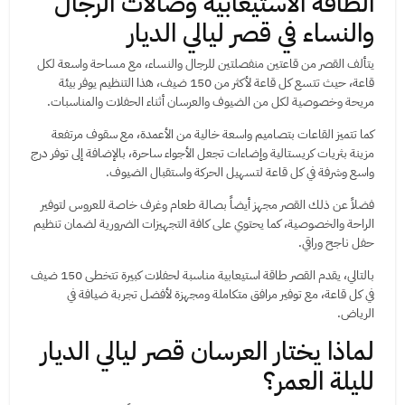
الطاقة الاستيعابية وصالات الرجال
والنساء في قصر ليالي الديار
يتألف القصر من قاعتين منفصلتين للرجال والنساء، مع مساحة واسعة لكل
قاعة، حيث تتسع كل قاعة لأكثر من 150 ضيف، هذا التنظيم يوفر بيئة
مريحة وخصوصية لكل من الضيوف والعرسان أثناء الحفلات والمناسبات.
كما تتميز القاعات بتصاميم واسعة خالية من الأعمدة، مع سقوف مرتفعة
مزينة بثريات كريستالية وإضاءات تجعل الأجواء ساحرة، بالإضافة إلى توفر درج
واسع وشرفة في كل قاعة لتسهيل الحركة واستقبال الضيوف.
فضلاً عن ذلك القصر مجهز أيضاً بصالة طعام وغرف خاصة للعروس لتوفير
الراحة والخصوصية، كما يحتوي على كافة التجهيزات الضرورية لضمان تنظيم
حفل ناجح وراقي.
بالتالي، يقدم القصر طاقة استيعابية مناسبة لحفلات كبيرة تتخطى 150 ضيف
في كل قاعة، مع توفير مرافق متكاملة ومجهزة لأفضل تجربة ضيافة في
الرياض.
لماذا يختار العرسان قصر ليالي الديار
لليلة العمر؟