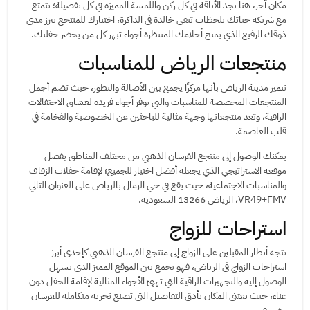
مكان آخر، هنا تجد الأناقة في كل ركن واللمسة المميزة في كل تفصيلة؛ تتمتع
مع شريكة حياتك بلحظات تبقى خالدة في الذاكرة، اختيارك للمنتجع يبرز مدى
ذوقك الرفيع الذي يمنح أحلامك المنتظرة أجواء تبهر كل من يحضر حفلتك.
منتجعات الرياض للمناسبات
تتميز مدينة الرياض بأنها مركزًا يجمع بين الأصالة والتطور، حيث تضم أجمل
المنتجعات المخصصة للمناسبات والتي توفر أجواء فريدة لعشاق الاحتفالات
الراقية، وتعد منتجعاتها وجهة مثالية للباحثين عن الخصوصية والفخامة في
قلب العاصمة.
يمكنك الوصول إلى منتجع الفرسان الذهبي من مختلف المناطق بفضل
موقعه الاستراتيجي الذي يجعله أفضل اختيار للجميع؛ لإقامة حفلات الزفاف
والمناسبات الاجتماعية، حيث يقع في حي الرمال بالرياض على العنوان التالي
VR49+FMV، الرياض 13266 السعودية.
استراحات للزواج
تتجه أنظار المقبلين على الزواج إلى منتجع الفرسان الذهبي كإحدى أبرز
استراحات الزواج في الرياض، فهو يجمع بين الموقع المميز الذي يسهل
الوصول إليه والتجهيزات الراقية التي تهيئ الأجواء المثالية لإقامة الحفل دون
عناء، حيث يعتني المكان بأدق التفاصيل التي تصنع تجربة متكاملة للعرسان