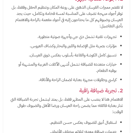
لا تقتصر مميزات الفرسان الذهبي على روعة المكان وتنظيم الحفل وفقط، بل
توفر أجواء مبهجة تضيف على المناسبة لمسة فخامة وتكامل، حيث يجد
العرسان وضيوفهم كل ما يحتاجون إليه في أجواء مفعمة بالراحة والاهتمام
بأدق التفاصيل:
تجهيزات تقنية تشمل دي جي وأجهزة صوتية متطورة.
مؤثرات بصرية مثل الإضاءة والليزر والبخار وكشاف العروس.
تنسيق كامل الكوشة والقاعة بأسلوب يعكس ذوق العرسان.
خيارات متعددة للضيافة تشمل أشهى الأكلات العربية والمشهية أو
بوفيه الطعام.
كراسي وطاولات مجهزة بعناية لضمان الراحة والأناقة.
2. تجربة ضيافة راقية
الاهتمام هنا لا ينصب على المظهر فقط، بل يمتد ليشمل تجربة الضيافة التي
تدار بعناية فائقة؛ مما يضمن راحة العرسان ورضا الأهل والضيوف طوال
الوقت:
استقبال أنيق للضيوف يعكس حسن التنظيم.
خدمات ضيافة معدة؛ لتلائم مختلف الأذواق.