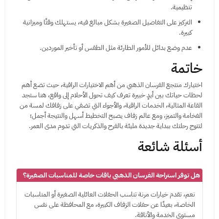
تنظيمية.
التركيز على التفاصيل الصغيرة بشكل مبالغ فيه، يستهلك وقتًا وميزانية
كبيرة.
عدم وضع بدائل للأمور الطارئة مثل الطقس أو تأخير الموردين.
خاتمة
اختيارك منتجع الفرسان الذهبي من أهم الاختيارات الراقية، حيث تضع أهم
لحظات حياتك بين أيدٍ خبيرة تعرف كيف تحول الأحلام إلى واقع، هنا ستجد
القاعة المثالية، الخدمات الراقية، والأجواء التي تضفي على زفافك لمسة من
الفخامة والتميز، ومع عالم زفاف يصبح التخطيط أسهل والنتيجة أجمل؛
لتتوج رحلتك ببداية جديدة مليئة بالفرح والذكريات التي تدوم مدى العمر.
أسئلة شائعة
هل توفر استراحة الفرسان الذهبي باقات خاصة للمناسبات الصغيرة؟
نعم، تقدم خيارات مرنة تناسب الحفلات العائلية الصغيرة أو المناسبات
الخاصة، بعيدًا عن حفلات الزفاف الكبيرة، مع المحافظة على نفس
مستوى الخدمة والأناقة.