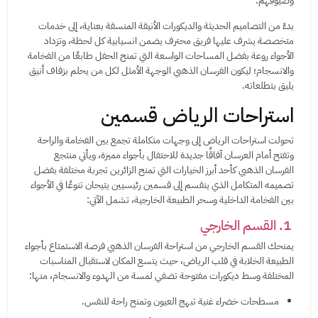
وضيوفهم.
بدءً من التصاميم الحديثة والديكورات الأنيقة المنسقة بعناية، إلى خدمات
متخصصة يشرف عليها فريق محترف يضمن انسيابية كل لحظة، وتزداد
الأجواء روعة بفضل المساحات الواسعة التي تمنح الحفل طابعًا من الفخامة
والانسجام؛ ليكون الفرسان الذهبي الوجهة الأمثل لكل من يحلم بزفاف أنيق
يليق بتطلعاته.
استراحات الرياض قسمين
تحولت استراحات الرياض إلى وجهات متكاملة تجمع بين الفخامة والراحة
وتفتح أمام العرسان آفاقًا جديدة للاحتفال بأجواء مميزة، ويأتي منتجع
الفرسان الذهبي كأحد أبرز الخيارات التي تمنح الزائرين تجربة مختلفة بفضل
تصميمه المتكامل الذي ينقسم إلى قسمين رئيسيين يتيحان تنوعًا في الأجواء
بين الفخامة الداخلية وسحر الطبيعة الخارجية، تشمل الآتي:
1. القسم الخارجي
يمنحك القسم الخارجي من استراحة الفرسان الذهبي فرصة الاستمتاع بأجواء
الطبيعة الخلابة في قلب الرياض، حيث يتسع المكان لاستقبال المناسبات
المختلفة وسط ديكورات مفتوحة تضفي لمسة من الهدوء والانسجام، منها:
مسطحات خضراء غنية تبهج العيون وتمنح راحة للنفس.