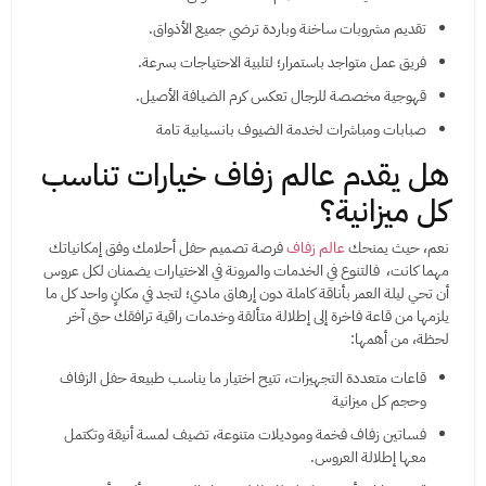
تقديم مشروبات ساخنة وباردة ترضي جميع الأذواق.
فريق عمل متواجد باستمرار؛ لتلبية الاحتياجات بسرعة.
قهوجية مخصصة للرجال تعكس كرم الضيافة الأصيل.
صبابات ومباشرات لخدمة الضيوف بانسيابية تامة
هل يقدم عالم زفاف خيارات تناسب
كل ميزانية؟
نعم، حيث يمنحك
عالم زفاف
فرصة تصميم حفل أحلامك وفق إمكانياتك
مهما كانت، فالتنوع في الخدمات والمرونة في الاختيارات يضمنان لكل عروس
أن تحي ليلة العمر بأناقة كاملة دون إرهاق مادي؛ لتجد في مكانٍ واحد كل ما
يلزمها من قاعة فاخرة إلى إطلالة متألقة وخدمات راقية ترافقك حتى آخر
لحظة، من أهمها:
قاعات متعددة التجهيزات، تتيح اختيار ما يناسب طبيعة حفل الزفاف
وحجم كل ميزانية
فساتين زفاف فخمة وموديلات متنوعة، تضيف لمسة أنيقة وتكتمل
معها إطلالة العروس.