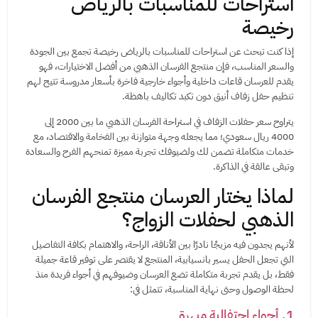
استراحات للمناسبات بالرياض
رخيصة
إذا كنت تبحث عن استراحات للمناسبات بالرياض رخيصة تجمع بين الجودة
والسعر المناسب، فإن منتجع الفرسان الذهبي من أفضل الاختيارات، فهو
يقدم للعرسان قاعات داخلية وأجواء خارجية فاخرة بأسعار مدروسة تتيح لهم
تنظيم حفل زفاف أنيق دون تكبد تكاليف باهظة.
يتراوح سعر حفلات الزفاف في استراحة الفرسان الذهبي ما بين 2000 إلى
4000 ريال سعودي؛ مما يجعله وجهة متوازنة بين الفخامة والاقتصاد، مع
خدمات متكاملة تضمن لك ولضيوفك تجربة مميزة تمنحهم الفرح والسعادة
وتبقى عالقة في الذاكرة.
لماذا يختار العرسان منتجع الفرسان
الذهبي لحفلات الزواج؟
لأنهم يجدون فيه مزيجًا نادرًا بين الأناقة، الراحة، والاهتمام بكافة التفاصيل
التي تجعل الحفل يسير بانسيابية، المنتجع لا يقتصر على توفير قاعة جميلة
فقط، بل يقدم تجربة متكاملة تضع العرسان وضيوفهم في أجواء فريدة منذ
لحظة الوصول وحتى نهاية المناسبة، تتمثل في:
1. أجواء احتفالية مبهرة