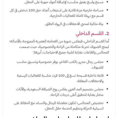
مسبح واسع بعمق مناسب؛ لإضافة أجواء حيوية على الحفل.
مساحة خارجية مرنة قادرة على استيعاب أعداد حتى 100 شخص في كل
قسم مع تهيئة كاملة للفعاليات الخارجية.
بيئة مثالية لمحبي الاحتفالات في الهواء الطلق.
2. القسم الداخلي
أما القسم الداخلي، فيعكس صورة من الفخامة العصرية الممزوجة بالأصالة؛
ليمنح الضيوف تجربة متكاملة من الراحة والخصوصية، حيث صممت
المجالس والقاعات بعناية لتلبية جميع الاحتياجات، أبرزها:
مجلس رجال مجهز بالكنب الفاخر، يوفر خصوصية وتنسيق مناسب
للضيوف.
قاعة داخلية فسيحة تسع إلى 100 فرد، مناسبة للفعاليات الرسمية
والاحتفالات المغلقة.
مجلس بتصميم المد العربي يعكس روح الضيافة السعودية، والأثاث
مختار بعناية لتحقيق أعلى درجات الراحة.
تخصيص المجالس؛ لتكون منفصلة للرجال والنساء، مع الحفاظ على
انسيابية الحركة وتنظيم الخدمة خلال الحفل.