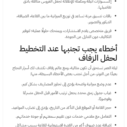
إكسسوارات أنيقة ومكملة للإطلالة تجعل العروس متألقة بأدق
تفاصيلها.
باقات تنسيق مرنة تساعد في توزيع الميزانية ما بين القاعة، الضيافة،
الديكور والتصوير.
فريق متخصص يقدم الاستشارات، ويمنحك حلولًا عملية؛ لتوفير
التكاليف دون التنازل عن الجودة.
أخطاء يجب تجنبها عند التخطيط
لحفل الزفاف
ليلة العمر تستحق أن تكون مثالية، ومع عالم زفاف نكشف لك أسرار النجاح
بعيدًا عن التوتر، من أجل تجنب بعض الأخطاء البسيطة، منها:
عدم وضع ميزانية واضحة يؤدي إلى تجاوز المصاريف بشكل كبير.
غياب جدول زمني محدد يجعل ترتيب الأمور قبل الحفل متسرعًا
وفوضويًا.
حجز القاعة أو الموقع قبل التأكد من التاريخ، يؤدي إلى تضارب المواعيد.
التعامل مع مقدمي خدمات دون تقييم سمعتهم أو جودة خدماتهم.
إضافة عدد ضيوف أكبر من القدرة الاستيعابية للقاعة يسبب مشاكل