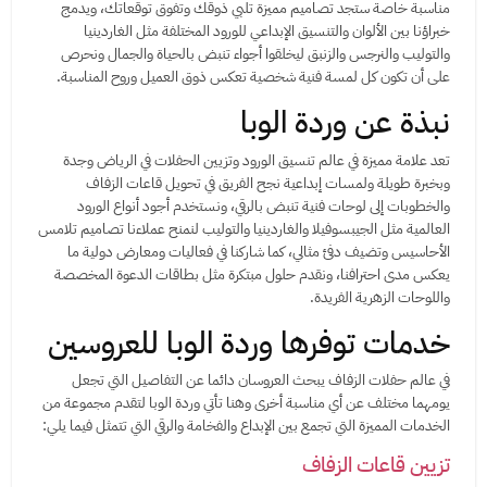
مناسبة خاصة ستجد تصاميم مميزة تلبي ذوقك وتفوق توقعاتك، ويدمج
خبراؤنا بين الألوان والتنسيق الإبداعي للورود المختلفة مثل الغاردينيا
والتوليب والنرجس والزنبق ليخلقوا أجواء تنبض بالحياة والجمال ونحرص
على أن تكون كل لمسة فنية شخصية تعكس ذوق العميل وروح المناسبة.
نبذة عن وردة الوبا
تعد علامة مميزة في عالم تنسيق الورود وتزيين الحفلات في الرياض وجدة
وبخبرة طويلة ولمسات إبداعية نجح الفريق في تحويل قاعات الزفاف
والخطوبات إلى لوحات فنية تنبض بالرقي، ونستخدم أجود أنواع الورود
العالمية مثل الجيبسوفيلا والغاردينيا والتوليب لنمنح عملاءنا تصاميم تلامس
الأحاسيس وتضيف دفئ مثالي، كما شاركنا في فعاليات ومعارض دولية ما
يعكس مدى احترافنا، ونقدم حلول مبتكرة مثل بطاقات الدعوة المخصصة
واللوحات الزهرية الفريدة.
خدمات توفرها وردة الوبا للعروسين
في عالم حفلات الزفاف يبحث العروسان دائما عن التفاصيل التي تجعل
يومهما مختلف عن أي مناسبة أخرى وهنا تأتي وردة الوبا لتقدم مجموعة من
الخدمات المميزة التي تجمع بين الإبداع والفخامة والرقي التي تتمثل فيما يلي:
تزيين قاعات الزفاف