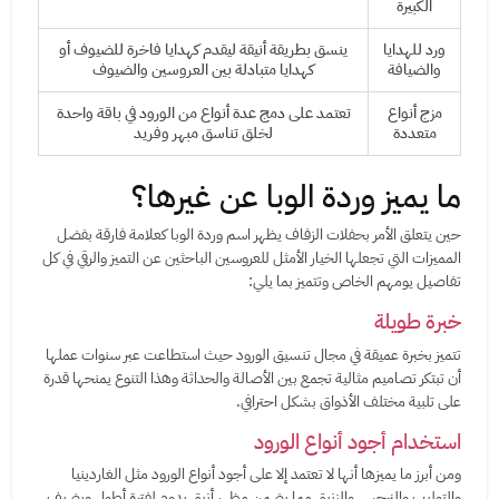
الكبيرة
ورد للهدايا
ينسق بطريقة أنيقة ليقدم كهدايا فاخرة للضيوف أو
والضيافة
كهدايا متبادلة بين العروسين والضيوف
مزج أنواع
تعتمد على دمج عدة أنواع من الورود في باقة واحدة
متعددة
لخلق تناسق مبهر وفريد
ما يميز وردة الوبا عن غيرها؟
حين يتعلق الأمر بحفلات الزفاف يظهر اسم وردة الوبا كعلامة فارقة بفضل
المميزات التي تجعلها الخيار الأمثل للعروسين الباحثين عن التميز والرقي في كل
تفاصيل يومهم الخاص وتتميز بما يلي:
خبرة طويلة
تتميز بخبرة عميقة في مجال تنسيق الورود حيث استطاعت عبر سنوات عملها
أن تبتكر تصاميم مثالية تجمع بين الأصالة والحداثة وهذا التنوع يمنحها قدرة
على تلبية مختلف الأذواق بشكل احترافي.
استخدام أجود أنواع الورود
ومن أبرز ما يميزها أنها لا تعتمد إلا على أجود أنواع الورود مثل الغاردينيا
والتوليب والنرجس والزنبق مما يضمن مظهر أنيق يدوم لفترة أطول ويضيف