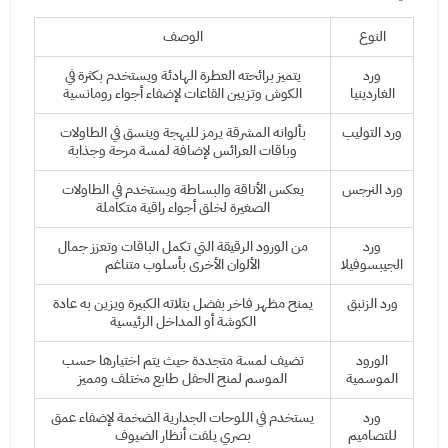
النوع
الوصف
ورد
يتميز برائحته العطرة الهادئة ويستخدم بكثرة في
الغاردينيا
الكوش وتزيين القاعات لإضفاء أجواء رومانسية
ورد التوليب
بألوانه المشرقة يرمز للبهجة وينسق في الطاولات
وباقات العرائس لإضافة لمسة مرحة وجذابة
ورد النرجس
يعكس الأناقة والبساطة ويستخدم في الطاولات
الصغيرة لخلق أجواء راقية متكاملة
ورد
من الورود الرقيقة التي تكمل الباقات وتعزز جمال
الجيبسوفيلا
الألوان الأخرى بأسلوب متناغم
ورد الزنبق
يمنح مظهر فاخر بفضل بتلاته الكبيرة ويزين به عادة
الكوشة أو المداخل الرئيسية
الورود
تضيف لمسة متجددة حيث يتم اختيارها حسب
الموسمية
الموسم لمنح الحفل طابع مختلف ومميز
ورد
يستخدم في اللوحات الجدارية الضخمة لإضفاء عمق
للتصاميم
بصري يلفت أنظار الضيوف