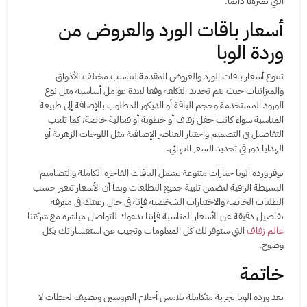
التي تميزها دائما.
أسعار باقات الورد والعروض من
وردة الوبا
تتنوع أسعار باقات الورد والعروض المقدمة لتناسب مختلف الأذواق
والميزانيات حيث يتم تحديد التكلفة وفقا لعدة عوامل أساسية مثل نوع
الورود المستخدمة وحجم الباقة أو الديكور المطلوب بالإضافة إلى طبيعة
المناسبة سواء كانت حفل زفاف أو خطوبة أو فعالية خاصة، كما تلعب
التفاصيل في التصميم واختيار العناصر الإضافية مثل اللوحات الزهرية أو
الهدايا دور في تحديد السعر النهائي.
توفر وردة الوبا خيارات متنوعة تشمل الباقات الفاخرة الكاملة والتصاميم
البسيطة الراقية لتضمن تلبية جميع التطلعات وبما أن الأسعار تتغير حسب
الطلبات الخاصة والاختيارات الشخصية فإنه في حال رغبتك في معرفة
تفاصيل دقيقة عن الأسعار المناسبة فإننا ندعوك للتواصل مباشرة مع شركتنا
عالم زفاف
التي ستوفر لك كل المعلومات وتجيب عن استفساراتك بكل
وضوح.
خاتمة
تعد وردة الوبا تجربة متكاملة تلامس أحلام العروسين وتضيف لحظات لا