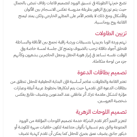
تضع خبرتها الطويلة في تنسيق الورود لتصميم قاعات زفاف تنبض بالجمال
حيث يتم توزيع الزهور بطريقة مدروسة تعكس الانسجام بين الألوان
والأشكال ومع ذلك لا يقتصر الأمر على المظهر الخارجي ولكن يمتد ليمنح
القاعة روح رومانسية.
تزيين الطاولات
تهتم وردة الوبا بتزيينها بتنسيقات وردية راقية تجمع بين الأناقة والبساطة
فتخلق أجواء دافئة ترحب بالضيوف وتمنح كل جلسة لمسة خاصة وفي
الوقت نفسه تساعد في إبراز هوية الحفل وجعل الحاضرين يشعرون وكأنهم
جزء من لوحة متكاملة.
تصميم بطاقات الدعوة
تعتبر القاعة والطاولات عناصر أساسية فإن البداية الحقيقية للحفل تنطلق من
بطاقات الدعوة التي تقدمها حيث يتم ابتكارها بخطوط عربية أنيقة وعبارات
مؤثرة لتشكل مقدمة تترك أثر عاطفي عند المدعوين وتضيف طابع يعكس
شخصية العروسين.
تصميم اللوحات الزهرية
لتعزيز التميز أكثر تقدم الشركة خدمة تصميم اللوحات المؤلفة من الورود
المتنوعة والتي يتم تنسيقها بألوان متناغمة لتكون خلفيات مبهرة للكوشة أو
ديكور جانبي يضيف عمق بصري للحفل كما يمكن أن تقدم كهدية تضيف