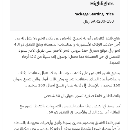
Highlights
Package Starting Price
SAR200-150 ريال
يفتح فندق لافونتين أبوابه لجميع الباحثين عن مكان فخم ولا مثيل له من
أجل حفلات الزفاف الأسطورية والمناسبات السعيدة، ويقع الفندق ذو الـ 4
نجوم في موقع مميز في جدة عروس البحر الأحمر، على طريق الأمير سعود
الفيصل في حي الفيصلية مما يجعل الوصول إليه سهلاً من كافة أرجاء
المدينة.
يحتوي فندق لافونتين على قاعة مميزة مناسبة لاستقبال حفلات الزفاف
والملكه وأعياد الميلاد وحفلات التخرج، وهي قاعة أتوال والتي تتسع لحوالي
160 شخص، بالإضافة إلى قاعة طعام تتسع لحوالي 100 شخص.
بالاضافة الى قاعة صغيرة تتسع لحوالي ال 30 شخص
كما يوجد في الفندق غرفة خاصة للعروس للتجهيزات والتقاط الصور مع
العائلة، أما عدد الغرف والأجنحة في الفندق هو 69.
تتميز قاعة الفندق بتصميم عصري بسيط وأنيق وأرضيات مفروشة بالسجاد،
وأيضاً منصة واسعة وكوشة مميزة تحقق أحلام كل عروس، مع تشكيلة من