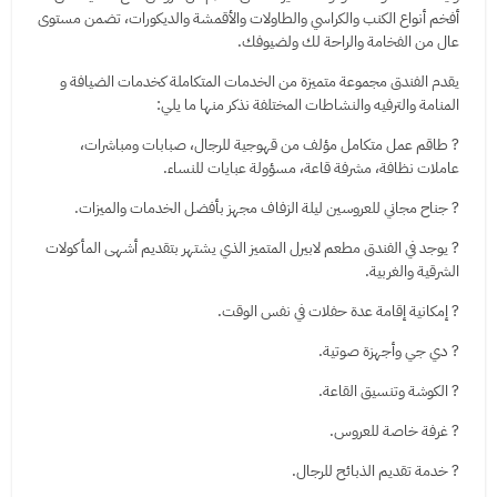
أفخم أنواع الكنب والكراسي والطاولات والأقمشة والديكورات، تضمن مستوى
عال من الفخامة والراحة لك ولضيوفك.
يقدم الفندق مجموعة متميزة من الخدمات المتكاملة كخدمات الضيافة و
المنامة والترفيه والنشاطات المختلفة نذكر منها ما يلي:
? طاقم عمل متكامل مؤلف من قهوجية للرجال، صبابات ومباشرات،
عاملات نظافة، مشرفة قاعة، مسؤولة عبايات للنساء.
? جناح مجاني للعروسين ليلة الزفاف مجهز بأفضل الخدمات والميزات.
? يوجد في الفندق مطعم لابيرل المتميز الذي يشتهر بتقديم أشهى المأكولات
الشرقية والغربية.
? إمكانية إقامة عدة حفلات في نفس الوقت.
? دي جي وأجهزة صوتية.
? الكوشة وتنسيق القاعة.
? غرفة خاصة للعروس.
? خدمة تقديم الذبائح للرجال.