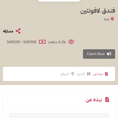
فندق لافونتين
جدة
مشاركة
6.2k شاهده
SAR200 - SAR300
Claim Now
نبذة عن
الالبوم
الموقع
نبذة عن